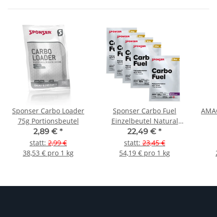
Sponser Carbo Loader
Sponser Carbo Fuel
AMAC
75g Portionsbeutel
Einzelbeutel Natural
Blackcurrant 5er Pack
2,89 €
*
22,49 €
*
statt
:
2,99 €
statt
:
23,45 €
38,53 € pro 1 kg
54,19 € pro 1 kg