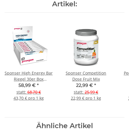
Artikel:
Sponser High Energy Bar
Sponser Competition
Pe
Riegel 30er Box
Dose Fruit Mix
gemischt
58,99 €
*
22,99 €
*
statt
:
68,70 €
statt
:
25,99 €
43,70 € pro 1 kg
22,99 € pro 1 kg
Ähnliche Artikel