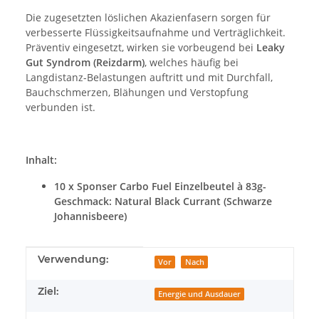
Die zugesetzten löslichen Akazienfasern sorgen für
verbesserte Flüssigkeitsaufnahme und Verträglichkeit.
Präventiv eingesetzt, wirken sie vorbeugend bei
Leaky
Gut Syndrom (Reizdarm)
, welches häufig bei
Langdistanz-Belastungen auftritt und mit Durchfall,
Bauchschmerzen, Blähungen und Verstopfung
verbunden ist.
Inhalt:
10 x Sponser Carbo Fuel Einzelbeutel à 83g-
Geschmack: Natural Black Currant (Schwarze
Johannisbeere)
Produkteigenschaft
Wert
Verwendung:
Vor
Nach
Ziel:
Energie und Ausdauer