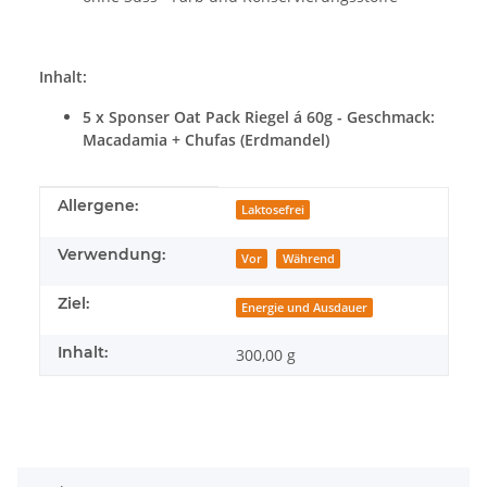
Inhalt:
5 x Sponser Oat Pack Riegel á 60g - Geschmack:
Macadamia + Chufas (Erdmandel)
Produkteigenschaft
Wert
Allergene:
Laktosefrei
Verwendung:
Vor
Während
Ziel:
Energie und Ausdauer
Inhalt:
300,00 g