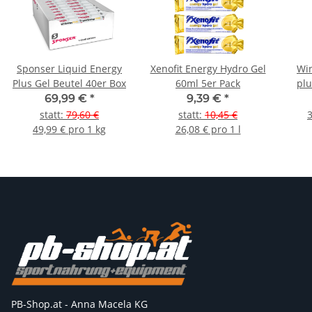
Sponser Liquid Energy
Xenofit Energy Hydro Gel
Win
Plus Gel Beutel 40er Box
60ml 5er Pack
plu
69,99 €
*
9,39 €
*
statt
:
79,60 €
statt
:
10,45 €
3
49,99 € pro 1 kg
26,08 € pro 1 l
PB-Shop.at - Anna Macela KG