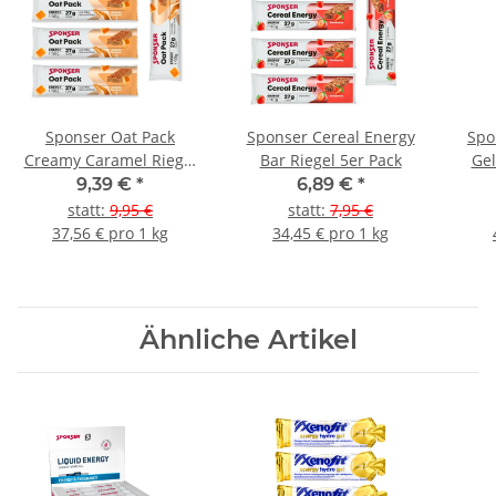
Sponser Oat Pack
Sponser Cereal Energy
Spo
Creamy Caramel Riegel
Bar Riegel 5er Pack
Gel
5er Pack
Le
9,39 €
*
6,89 €
*
statt
:
9,95 €
statt
:
7,95 €
37,56 € pro 1 kg
34,45 € pro 1 kg
Ähnliche Artikel