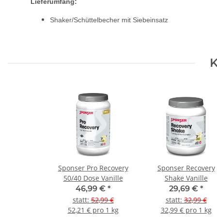
Lieferumfang:
Shaker/Schüttelbecher mit Siebeinsatz
K
Sponser Pro Recovery
Sponser Recovery
50/40 Dose Vanille
Shake Vanille
46,99 €
*
29,69 €
*
statt
:
52,99 €
statt
:
32,99 €
52,21 € pro 1 kg
32,99 € pro 1 kg