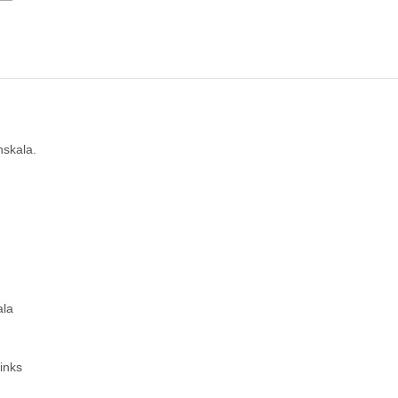
nskala.
ala
inks