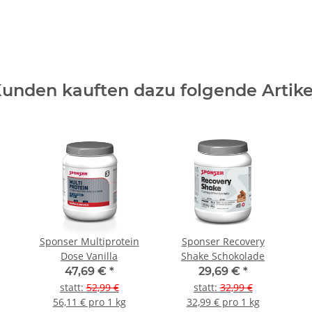
unden kauften dazu folgende Artike
Sponser Multiprotein
Sponser Recovery
Dose Vanilla
Shake Schokolade
47,69 €
*
29,69 €
*
statt
:
52,99 €
statt
:
32,99 €
56,11 € pro 1 kg
32,99 € pro 1 kg