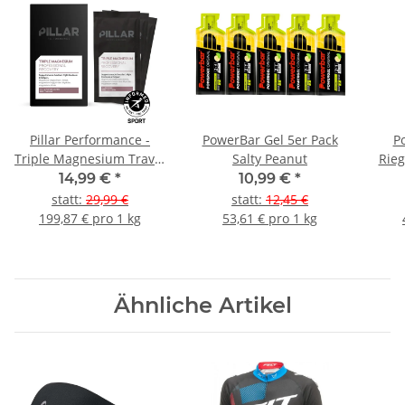
Pillar Performance -
PowerBar Gel 5er Pack
P
Triple Magnesium Travel
Salty Peanut
Rieg
Pack 15x5g Natural
14,99 €
*
10,99 €
*
Berry
statt
:
29,99 €
statt
:
12,45 €
199,87 € pro 1 kg
53,61 € pro 1 kg
Ähnliche Artikel