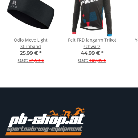
Odlo Move Light
Felt FRD langarm Trikot
Y
Stirnband
schwarz
25,99 €
*
44,99 €
*
statt
:
31,99 €
statt
:
109,99 €