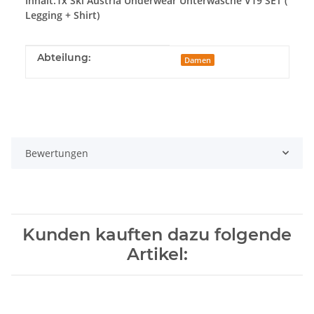
Inhalt:1x Ski Austria Underwear Unterwäsche V19 SET (
Legging + Shirt)
Produkteigenschaft
Wert
Abteilung:
Damen
Bewertungen
Kunden kauften dazu folgende
Artikel: