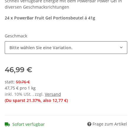
Schnell verfügbare Energie mit dem PowerBar Power Gel in
diversen Geschmacksrichtungen
24 x PowerBar Fruit Gel Portionsbeutel á 41g
Geschmack
Bitte wählen Sie eine Variation.
46,99 €
statt
:
59,76 €
47,75 € pro 1 kg
inkl. 10% USt. , zzgl.
Versand
(Du sparst
21.37%
, also
12,77 €
)
Frage zum Artikel
Sofort verfügbar