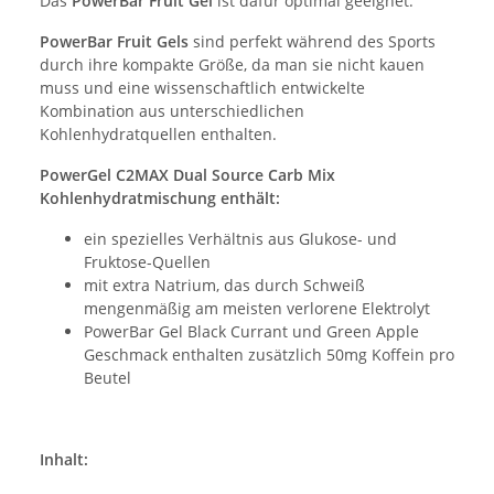
Das
PowerBar Fruit Gel
ist dafür optimal geeignet.
PowerBar Fruit Gels
sind perfekt während des Sports
durch ihre kompakte Größe, da man sie nicht kauen
muss und eine wissenschaftlich entwickelte
Kombination aus unterschiedlichen
Kohlenhydratquellen enthalten.
PowerGel C2MAX Dual Source Carb Mix
Kohlenhydratmischung enthält:
ein spezielles Verhältnis aus Glukose- und
Fruktose-Quellen
mit extra Natrium, das durch Schweiß
mengenmäßig am meisten verlorene Elektrolyt
PowerBar Gel Black Currant und Green Apple
Geschmack enthalten zusätzlich 50mg Koffein pro
Beutel
Inhalt: