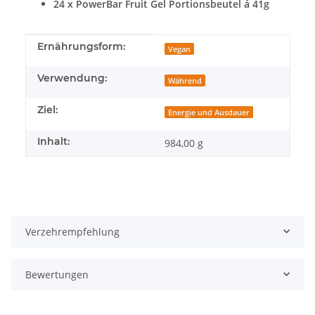
24 x PowerBar Fruit Gel Portionsbeutel á 41g
Produkteigenschaft
Wert
Ernährungsform:
Vegan
Verwendung:
Während
Ziel:
Energie und Ausdauer
Inhalt:
984,00 g
Verzehrempfehlung
Bewertungen