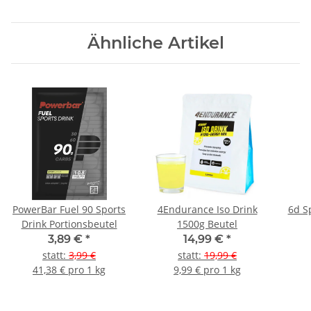
Ähnliche Artikel
PowerBar Fuel 90 Sports
4Endurance Iso Drink
6d Sp
Drink Portionsbeutel
1500g Beutel
3,89 €
*
14,99 €
*
statt
:
3,99 €
statt
:
19,99 €
41,38 € pro 1 kg
9,99 € pro 1 kg