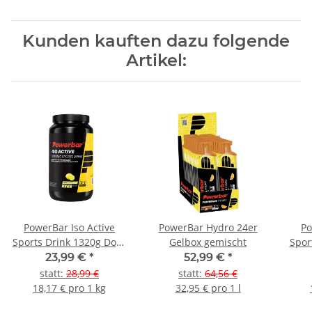
Kunden kauften dazu folgende
Artikel:
PowerBar Iso Active
PowerBar Hydro 24er
Po
Sports Drink 1320g Dose
Gelbox gemischt
Spor
Lemon
23,99 €
*
52,99 €
*
statt
:
28,99 €
statt
:
64,56 €
18,17 € pro 1 kg
32,95 € pro 1 l