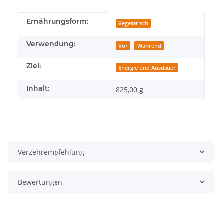
Produkteigenschaft
Wert
Ernährungsform:
Vegetarisch
Verwendung:
Vor
Während
Ziel:
Energie und Ausdauer
Inhalt:
825,00 g
Verzehrempfehlung
Bewertungen