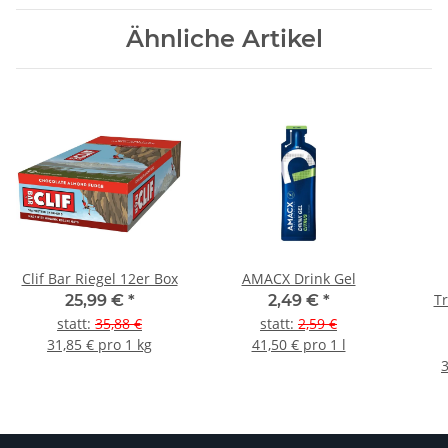
Ähnliche Artikel
Clif Bar Riegel 12er Box
AMACX Drink Gel
Tr
25,99 €
*
2,49 €
*
statt
:
35,88 €
statt
:
2,59 €
31,85 € pro 1 kg
41,50 € pro 1 l
3