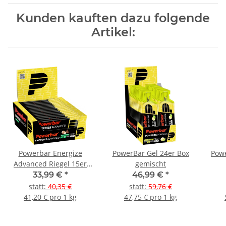
Kunden kauften dazu folgende
Artikel:
Powerbar Energize
PowerBar Gel 24er Box
Powe
Advanced Riegel 15er
gemischt
Box Gemischt
33,99 €
*
46,99 €
*
statt
:
40,35 €
statt
:
59,76 €
41,20 € pro 1 kg
47,75 € pro 1 kg