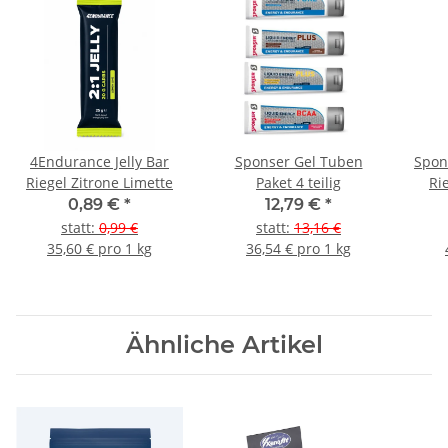
4Endurance Jelly Bar
Sponser Gel Tuben
Spon
Riegel Zitrone Limette
Paket 4 teilig
Ri
0,89 €
*
12,79 €
*
statt
:
0,99 €
statt
:
13,16 €
35,60 € pro 1 kg
36,54 € pro 1 kg
Ähnliche Artikel