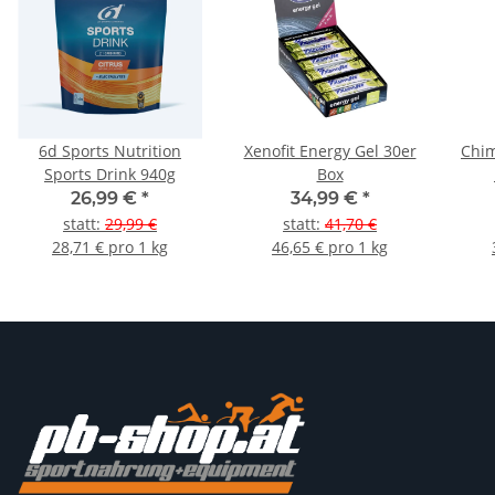
6d Sports Nutrition
Xenofit Energy Gel 30er
Chim
Sports Drink 940g
Box
26,99 €
*
34,99 €
*
statt
:
29,99 €
statt
:
41,70 €
28,71 € pro 1 kg
46,65 € pro 1 kg