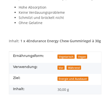
Hohe Absorption
Keine Verdauungsprobleme
Schmilzt und bröckelt nicht
Ohne Gelatine
Inhalt:
1 x 4Endurance Energy Chew Gummiriegel à 30g
Produkteigenschaft
Wert
Ernährungsform:
Vegetarisch
Vegan
Verwendung:
Vor
Während
Ziel:
Energie und Ausdauer
Inhalt:
30,00 g