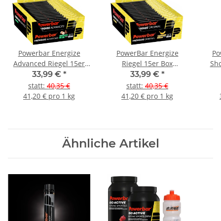
Powerbar Energize
PowerBar Energize
Po
Advanced Riegel 15er
Riegel 15er Box
Sho
Box Gemischt
Gemischt
33,99 €
*
33,99 €
*
statt
:
40,35 €
statt
:
40,35 €
41,20 € pro 1 kg
41,20 € pro 1 kg
Ähnliche Artikel