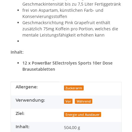
Geschmackintensität bis zu 7,5 Liter Fertiggetränk
frei von Aspartam, künstlichen Farb- und
Konservierungsstoffen
Geschmacksrichtung Pink Grapefruit enthält
zusätzlich 75mg Koffein pro Portion, welches die
mentale Leistungsfähigkeit erhöhen kann
Inhalt:
12 x PowerBar 5Electrolyes Sports 10er Dose
Brausetabletten
Produkteigenschaft
Wert
Allergene:
Zuckerarm
Verwendung:
Vor
Während
Ziel:
Energie und Ausdauer
Inhalt:
504,00 g