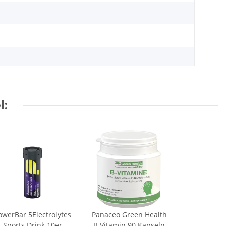
l:
owerBar 5Electrolytes
Panaceo Green Health
Sports Drink 10er
B Vitamin 90 Kapseln