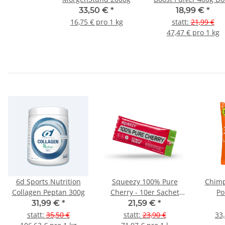
33,50 €
*
18,99 €
*
16,75 € pro 1 kg
statt
:
21,99 €
47,47 € pro 1 kg
6d Sports Nutrition
Squeezy 100% Pure
Chimp
Collagen Peptan 300g
Cherry - 10er Sachet
Po
Box
31,99 €
*
21,59 €
*
statt
:
35,50 €
statt
:
23,90 €
33,