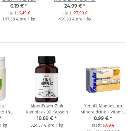
rausetabletten Black
6,19 €
*
24,99 €
*
Currant
statt
:
6,49 €
statt
:
27,99 €
147,38 € pro 1 kg
499,80 € pro 1 kg
tur
AlpenPower Zink
Xenofit Magnesium
te 180
Komplex - 90 Kapseln
Mineraldrink + Vitamin
C 20er
*
18,89 €
*
8,99 €
*
Portionsbeutelbox
1 kg
324,57 € pro 1 kg
statt
:
9,99 €