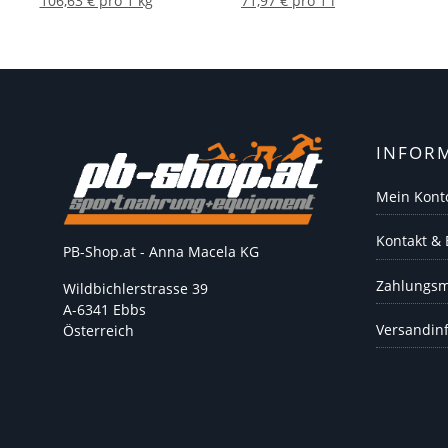
106,63 € pro 1 kg
71,97 € pro 1 l
INFOR
Mein Kont
Kontakt &
PB-Shop.at - Anna Macela KG
Zahlungsm
Wildbichlerstrasse 39
A-6341 Ebbs
Versandin
Österreich