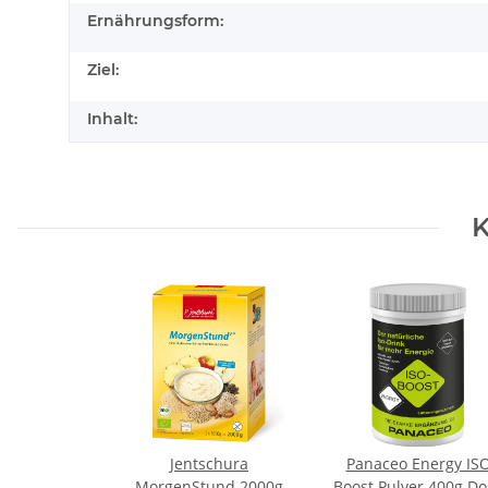
Ernährungsform:
Ziel:
Inhalt:
K
Jentschura
Panaceo Energy IS
MorgenStund 2000g
Boost Pulver 400g Do