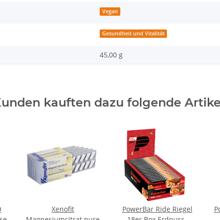
Vegan
Gesundheit und Vitalität
45,00 g
unden kauften dazu folgende Artike
O
Xenofit
PowerBar Ride Riegel
P
se
Magnesiumcitrat pure
18er Box Erdnuss-