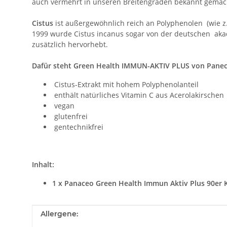
auch vermehrt in unseren Breitengraden bekannt gemac
Cistus
ist außergewöhnlich reich an Polyphenolen (wie z.
1999 wurde Cistus incanus sogar von der deutschen akade
zusätzlich hervorhebt.
Dafür steht Green Health IMMUN-AKTIV PLUS von Panec
Cistus-Extrakt mit hohem Polyphenolanteil
enthält natürliches Vitamin C aus Acerolakirschen
vegan
glutenfrei
gentechnikfrei
Inhalt:
1 x Panaceo Green Health Immun Aktiv Plus 90er 
Produkteigenschaft
Wert
Allergene: