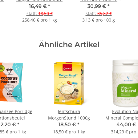
Karamel
B
16,49 €
*
30,99 €
*
statt
:
18,50 €
statt
:
35,82 €
258,46 € pro 1 kg
3,13 € pro 100 g
Ähnliche Artikel
anzee Porridge
Jentschura
Evolution Na
rtionsbeutel
MorgenStund 1000g
Mineral Comple
Kapseln
2,20 €
*
18,50 €
*
44,00 €
85 € pro 1 kg
18,50 € pro 1 kg
314,29 € pro 