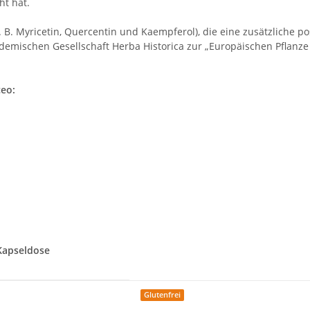
ht hat.
 B. Myricetin, Quercentin und Kaempferol), die eine zusätzliche p
mischen Gesellschaft Herba Historica zur „Europäischen Pflanze de
eo:
Kapseldose
Glutenfrei