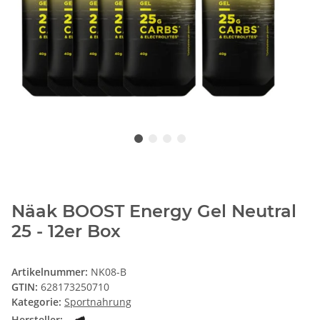
Näak BOOST Energy Gel Neutral
25 - 12er Box
Artikelnummer:
NK08-B
GTIN:
628173250710
Kategorie:
Sportnahrung
Hersteller: