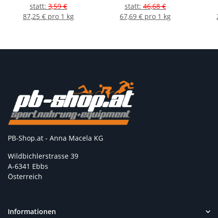
statt
:
3,59 €
statt
:
46,68 €
87,25 € pro 1 kg
67,69 € pro 1 kg
PB-Shop.at - Anna Macela KG
Wildbichlerstrasse 39
A-6341 Ebbs
Österreich
Informationen