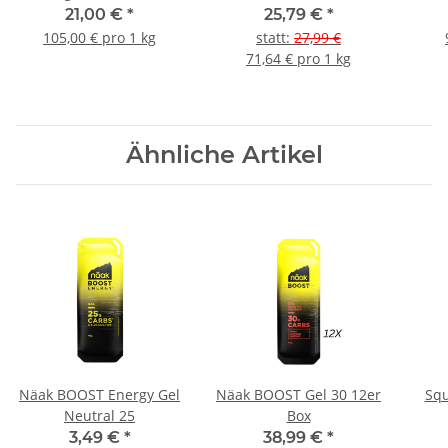
Caramel
21,00 €
*
25,79 €
*
105,00 € pro 1 kg
statt
:
27,99 €
71,64 € pro 1 kg
Ähnliche Artikel
Näak BOOST Energy Gel
Näak BOOST Gel 30 12er
Squ
Neutral 25
Box
3,49 €
*
38,99 €
*