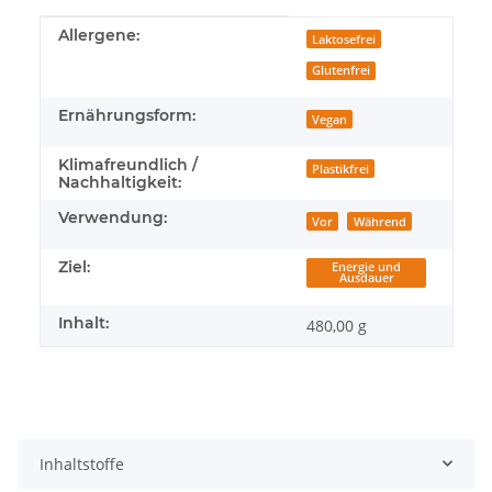
Produkteigenschaft
Wert
Allergene:
Laktosefrei
Glutenfrei
Ernährungsform:
Vegan
Klimafreundlich /
Plastikfrei
Nachhaltigkeit:
Verwendung:
Vor
Während
Ziel:
Energie und
Ausdauer
Inhalt:
480,00 g
Inhaltstoffe