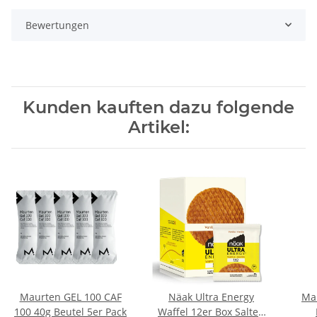
Bewertungen
Kunden kauften dazu folgende
Artikel:
Maurten GEL 100 CAF
Näak Ultra Energy
Ma
100 40g Beutel 5er Pack
Waffel 12er Box Salted