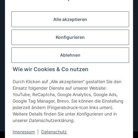
Montag:
10:00–13:00, 14:00–18:00 Uhr
Dienstag:
10:00–13:00, 14:00–16:00 Uhr
Alle akzeptieren
Mittwoch:
10:00–13:00 Uhr
Donnerstag:
10:00–13:00 Uhr
Konfigurieren
Freitag:
10:00–13:00, 14:00–18:00 Uhr
Ablehnen
Samstag:
10:00–12:00 Uhr
Wie wir Cookies & Co nutzen
Sonntag:
geschlossen
Durch Klicken auf „Alle akzeptieren“ gestatten Sie den
Einsatz folgender Dienste auf unserer Website:
YouTube, ReCaptcha, Google Analytics, Google Ads,
Google Tag Manager, Brevo. Sie können die Einstellung
jederzeit ändern (Fingerabdruck-Icon links unten).
Weitere Details finden Sie unter
Konfigurieren
und in
unserer
Datenschutzerklärung
.
* Alle Preise inkl. gesetzlicher USt., zzgl.
Versand
Impressum
|
Datenschutz