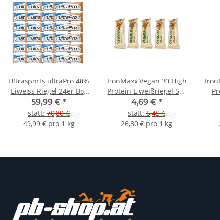
Ultrasports ultraPro 40%
IronMaxx Vegan 30 High
Iron
Eiweiss Riegel 24er Box
Protein Eiweißriegel 5er
Pr
Cookie & Cream
Pack
59,99 €
*
4,69 €
*
statt
:
70,80 €
statt
:
5,45 €
49,99 € pro 1 kg
26,80 € pro 1 kg