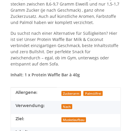
stecken zwischen 8,6-9,7 Gramm Eiweiß und nur 1,5-1,7
Gramm Zucker (je nach Geschmack) , ganz ohne
Zuckerzusatz. Auch auf künstliche Aromen, Farbstoffe
und Palmöl haben wir komplett verzichtet.
Du suchst nach einer Alternative für Süßigkeiten? Hier
ist sie! Unser Protein Waffle Bar Milk & Coconut
verbindet einzigartigen Geschmack, beste Inhaltsstoffe
und zero Bullshit. Der perfekte Snack für
zwischendurch – egal, ob im Gym, unterwegs oder
entspannt auf dem Sofa.
Inhalt: 1 x Protein Waffle Bar à 40g
Produkteigenschaft
Wert
Allergene:
Zuckerarm
Palmölfrei
Verwendung:
Nach
Ziel:
Muskelaufbau