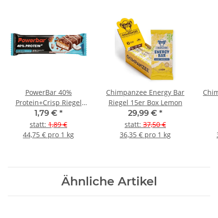
PowerBar 40%
Chimpanzee Energy Bar
Chim
Protein+Crisp Riegel
Riegel 15er Box Lemon
Choco Coco
1,79 €
*
29,99 €
*
statt
:
1,89 €
statt
:
37,50 €
44,75 € pro 1 kg
36,35 € pro 1 kg
Ähnliche Artikel