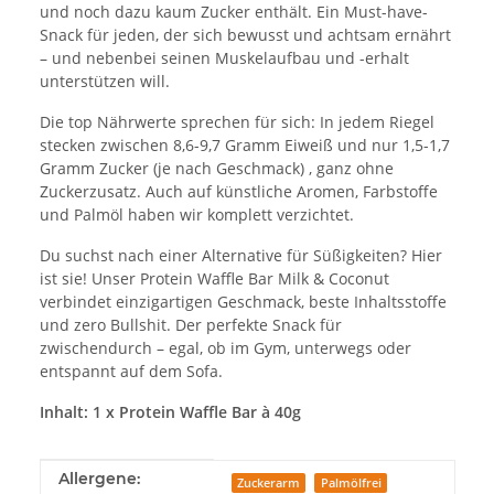
und noch dazu kaum Zucker enthält. Ein Must-have-
Snack für jeden, der sich bewusst und achtsam ernährt
– und nebenbei seinen Muskelaufbau und -erhalt
unterstützen will.
Die top Nährwerte sprechen für sich: In jedem Riegel
stecken zwischen 8,6-9,7 Gramm Eiweiß und nur 1,5-1,7
Gramm Zucker (je nach Geschmack) , ganz ohne
Zuckerzusatz. Auch auf künstliche Aromen, Farbstoffe
und Palmöl haben wir komplett verzichtet.
Du suchst nach einer Alternative für Süßigkeiten? Hier
ist sie! Unser Protein Waffle Bar Milk & Coconut
verbindet einzigartigen Geschmack, beste Inhaltsstoffe
und zero Bullshit. Der perfekte Snack für
zwischendurch – egal, ob im Gym, unterwegs oder
entspannt auf dem Sofa.
Inhalt: 1 x Protein Waffle Bar à 40g
Produkteigenschaft
Wert
Allergene:
Zuckerarm
Palmölfrei