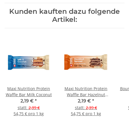
Kunden kauften dazu folgende
Artikel:
Maxi Nutrition Protein
Maxi Nutrition Protein
Boun
Waffle Bar Milk Coconut
Waffle Bar Hazelnut
Spread
2,19 €
*
2,19 €
*
statt
:
2,39 €
statt
:
2,39 €
54,75 € pro 1 kg
54,75 € pro 1 kg