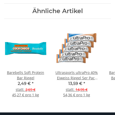
Ähnliche Artikel
Barebells Soft Protein
Ultrasports ultraPro 40%
Bar
Bar Riegel
Eiweiss Riegel 5er Pack
Ba
Cookie & Cream
2,49 €
*
13,59 €
*
statt
:
2,69 €
statt
:
14,95 €
45,27 € pro 1 kg
54,36 € pro 1 kg