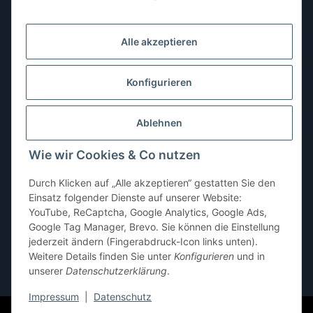
Montag:
10:00–13:00, 14:00–18:00 Uhr
Dienstag:
10:00–13:00, 14:00–16:00 Uhr
Alle akzeptieren
Mittwoch:
10:00–13:00 Uhr
Donnerstag:
10:00–13:00 Uhr
Konfigurieren
Freitag:
10:00–13:00, 14:00–18:00 Uhr
Ablehnen
Samstag:
10:00–12:00 Uhr
Wie wir Cookies & Co nutzen
Sonntag:
geschlossen
Durch Klicken auf „Alle akzeptieren“ gestatten Sie den
Einsatz folgender Dienste auf unserer Website:
YouTube, ReCaptcha, Google Analytics, Google Ads,
Google Tag Manager, Brevo. Sie können die Einstellung
jederzeit ändern (Fingerabdruck-Icon links unten).
Weitere Details finden Sie unter
Konfigurieren
und in
unserer
Datenschutzerklärung
.
* Alle Preise inkl. gesetzlicher USt., zzgl.
Versand
Impressum
|
Datenschutz