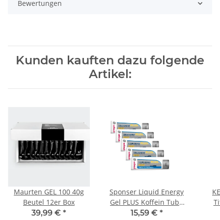
Bewertungen
Kunden kauften dazu folgende
Artikel:
Maurten GEL 100 40g
Sponser Liquid Energy
KE
Beutel 12er Box
Gel PLUS Koffein Tube
T
5er Pack
39,99 €
*
15,59 €
*