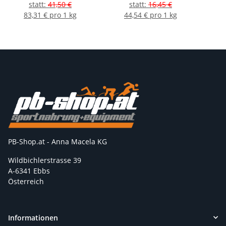
statt
:
41,50 €
statt
:
16,45 €
83,31 € pro 1 kg
44,54 € pro 1 kg
PB-Shop.at - Anna Macela KG
Wildbichlerstrasse 39
A-6341 Ebbs
Österreich
Informationen