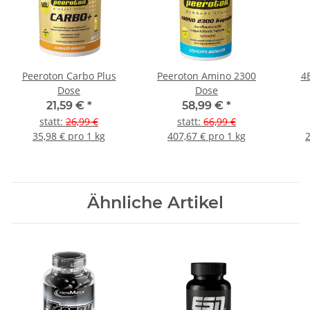
Peeroton Carbo Plus
Peeroton Amino 2300
4
Dose
Dose
21,59 €
*
58,99 €
*
statt
:
26,99 €
statt
:
66,99 €
35,98 € pro 1 kg
407,67 € pro 1 kg
2
Ähnliche Artikel