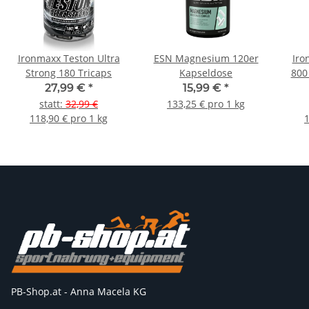
Ironmaxx Teston Ultra
ESN Magnesium 120er
Iro
Strong 180 Tricaps
Kapseldose
800
27,99 €
*
15,99 €
*
statt
:
32,99 €
133,25 € pro 1 kg
118,90 € pro 1 kg
1
PB-Shop.at - Anna Macela KG