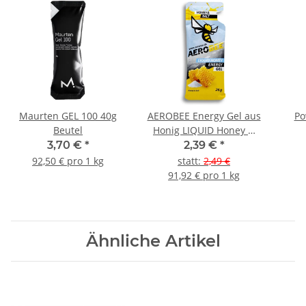
Maurten GEL 100 40g
AEROBEE Energy Gel aus
Po
Beutel
Honig LIQUID Honey &
Salt
3,70 €
*
2,39 €
*
92,50 € pro 1 kg
statt
:
2,49 €
91,92 € pro 1 kg
Ähnliche Artikel