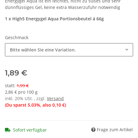
Energygel Aqua ist ein leichtes, nicht zu süßes und sehr
dünnflüssiges Gel, keine extra Wasserzufuhr notwendig
1 x High5 Energygel Aqua Portionsbeutel á 66g
Geschmack
Bitte wählen Sie eine Variation.
1,89 €
statt
:
1,99 €
2,86 € pro 100 g
inkl. 20% USt. , zzgl.
Versand
(Du sparst
5.03%
, also
0,10 €
)
Frage zum Artikel
Sofort verfügbar