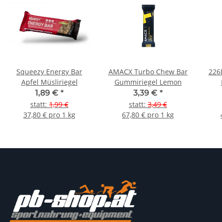
Squeezy Energy Bar
AMACX Turbo Chew Bar
226
Apfel Müsliriegel
Gummiriegel Lemon
1,89 €
*
3,39 €
*
statt
:
1,99 €
statt
:
3,49 €
37,80 € pro 1 kg
67,80 € pro 1 kg