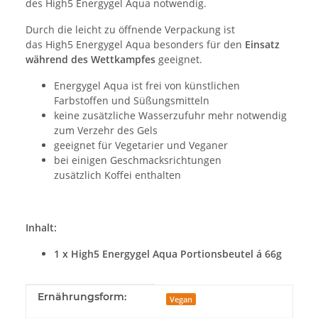
des High5 Energygel Aqua notwendig.
Durch die leicht zu öffnende Verpackung ist
das High5 Energygel Aqua besonders für den
Einsatz
während des Wettkampfes
geeignet.
Energygel Aqua ist frei von künstlichen
Farbstoffen und Süßungsmitteln
keine zusätzliche Wasserzufuhr mehr notwendig
zum Verzehr des Gels
geeignet für Vegetarier und Veganer
bei einigen Geschmacksrichtungen
zusätzlich Koffei enthalten
Inhalt:
1 x High5 Energygel Aqua Portionsbeutel á 66g
Produkteigenschaft
Wert
Ernährungsform:
Vegan