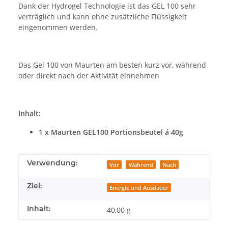
Dank der Hydrogel Technologie ist das GEL 100 sehr
verträglich und kann ohne zusätzliche Flüssigkeit
eingenommen werden.
Das Gel 100 von Maurten am besten kurz vor, während
oder direkt nach der Aktivität einnehmen
Inhalt:
1 x Maurten GEL100 Portionsbeutel á 40g
Produkteigenschaft
Wert
Verwendung:
Vor
Während
Nach
Ziel:
Energie und Ausdauer
Inhalt:
40,00 g