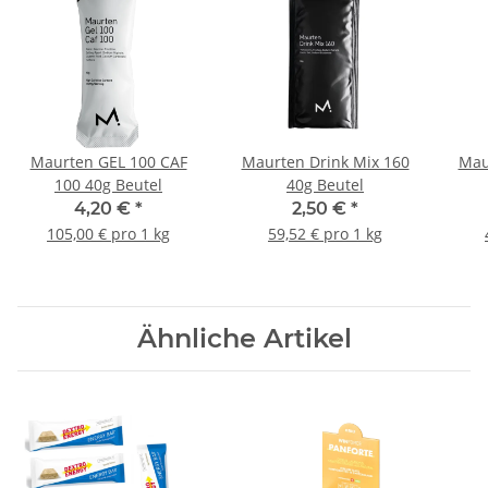
Maurten GEL 100 CAF
Maurten Drink Mix 160
Mau
100 40g Beutel
40g Beutel
4,20 €
*
2,50 €
*
105,00 € pro 1 kg
59,52 € pro 1 kg
Ähnliche Artikel