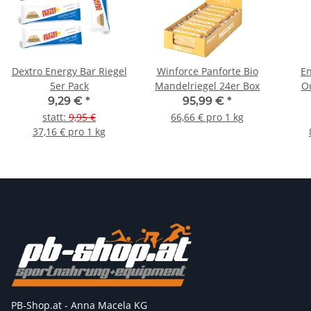
Dextro Energy Bar Riegel
Winforce Panforte Bio
En
5er Pack
Mandelriegel 24er Box
Ou
9,29 €
*
95,99 €
*
statt
:
9,95 €
66,66 € pro 1 kg
37,16 € pro 1 kg
PB-Shop.at - Anna Macela KG