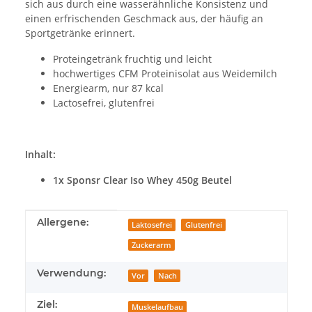
sich aus durch eine wasserähnliche Konsistenz und
einen erfrischenden Geschmack aus, der häufig an
Sportgetränke erinnert.
Proteingetränk fruchtig und leicht
hochwertiges CFM Proteinisolat aus Weidemilch
Energiearm, nur 87 kcal
Lactosefrei, glutenfrei
Inhalt:
1x Sponsr Clear Iso Whey 450g Beutel
Produkteigenschaft
Wert
Allergene:
Laktosefrei
Glutenfrei
Zuckerarm
Verwendung:
Vor
Nach
Ziel:
Muskelaufbau