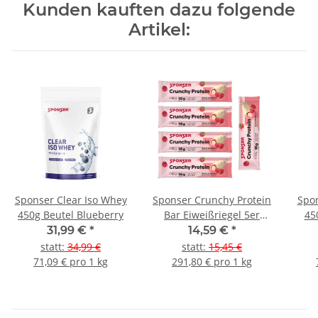
Kunden kauften dazu folgende
Artikel:
Sponser Clear Iso Whey
Sponser Crunchy Protein
Spon
450g Beutel Blueberry
Bar Eiweißriegel 5er
45
Pack Raspberry
31,99 €
*
14,59 €
*
(Himbeer)
statt
:
34,99 €
statt
:
15,45 €
71,09 € pro 1 kg
291,80 € pro 1 kg