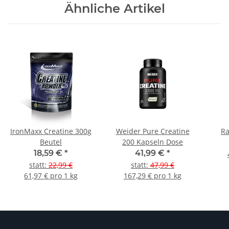
Ähnliche Artikel
IronMaxx Creatine 300g
Weider Pure Creatine
Ra
Beutel
200 Kapseln Dose
18,59 €
*
41,99 €
*
statt
:
22,99 €
statt
:
47,99 €
61,97 € pro 1 kg
167,29 € pro 1 kg