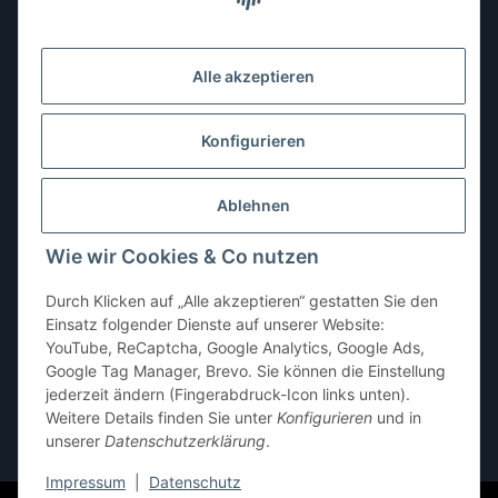
Montag:
10:00–13:00, 14:00–18:00 Uhr
Dienstag:
10:00–13:00, 14:00–16:00 Uhr
Alle akzeptieren
Mittwoch:
10:00–13:00 Uhr
Donnerstag:
10:00–13:00 Uhr
Konfigurieren
Freitag:
10:00–13:00, 14:00–18:00 Uhr
Ablehnen
Samstag:
10:00–12:00 Uhr
Wie wir Cookies & Co nutzen
Sonntag:
geschlossen
Durch Klicken auf „Alle akzeptieren“ gestatten Sie den
Einsatz folgender Dienste auf unserer Website:
YouTube, ReCaptcha, Google Analytics, Google Ads,
Google Tag Manager, Brevo. Sie können die Einstellung
jederzeit ändern (Fingerabdruck-Icon links unten).
Weitere Details finden Sie unter
Konfigurieren
und in
unserer
Datenschutzerklärung
.
* Alle Preise inkl. gesetzlicher USt., zzgl.
Versand
Impressum
|
Datenschutz