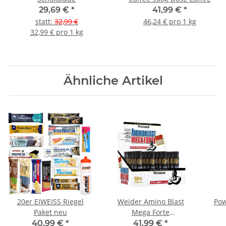
29,69 €
*
41,99 €
*
statt
:
32,99 €
46,24 € pro 1 kg
32,99 € pro 1 kg
Ähnliche Artikel
20er EIWEISS Riegel
Weider Amino Blast
Pow
Paket neu
Mega Forte
Trinkampulle 20er Pack
40,99 €
*
41,99 €
*