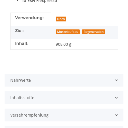
1x ESN Flexpresso
Produkteigenschaft
Wert
Verwendung:
Nach
Ziel:
Muskelaufbau
Regeneration
Inhalt:
908,00 g
Nährwerte
Inhaltsstoffe
Verzehrempfehlung