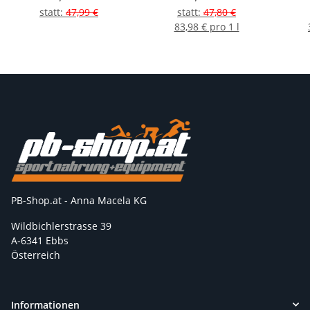
statt
:
47,99 €
statt
:
47,80 €
83,98 € pro 1 l
PB-Shop.at - Anna Macela KG
Wildbichlerstrasse 39
A-6341 Ebbs
Österreich
Informationen