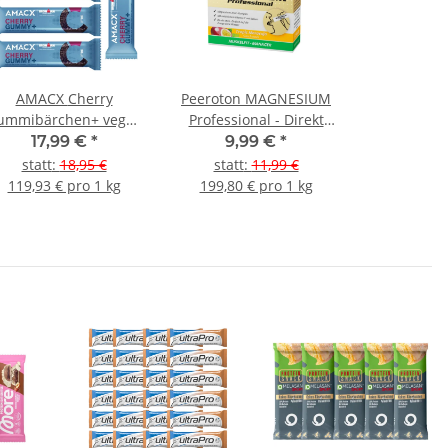
AMACX Cherry
Peeroton MAGNESIUM
ummibärchen+ vegan
Professional - Direkt
5er Pack
Sticks - Muskelfit
17,99 €
*
9,99 €
*
Manager 20
statt
:
18,95 €
statt
:
11,99 €
StückTropic Maracuja
119,93 € pro 1 kg
199,80 € pro 1 kg