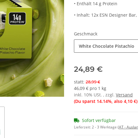
• Enthält 14 g Protein
• Inhalt: 12x ESN Designer Ba
Geschmack
White Chocolate Pistachio
24,89 €
statt
:
28,99 €
46,09 € pro 1 kg
inkl. 10% USt. , zzgl.
Versand
(Du sparst
14.14%
, also
4,10 €
)
Sofort verfügbar
Lieferzeit:
2 - 3 Werktage
(AT - Ausla