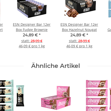
er
ESN Designer Bar 12er
ESN Designer Bar 12er
rt
Box Fudge Brownie
Box Hazelnut Nougat
G
24,89 €
*
24,89 €
*
statt
:
28,99 €
statt
:
28,99 €
46,09 € pro 1 kg
46,09 € pro 1 kg
Ähnliche Artikel