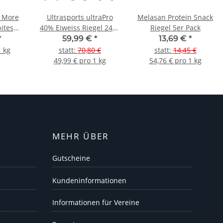
n More
Ultrasports ultraPro
Melasan Protein Snack
bites
40% Eiweiss Riegel 24er
Riegel 5er Pack
ack
Box Cookie & Cream
*
59,99 €
*
13,69 €
*
1 kg
statt
:
70,80 €
statt
:
14,45 €
49,99 € pro 1 kg
54,76 € pro 1 kg
MEHR ÜBER
Gutscheine
Kundeninformationen
Informationen für Vereine