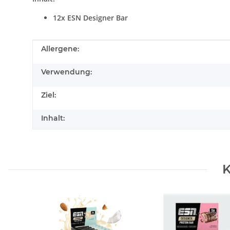
12x ESN Designer Bar
Produkteigenschaft
Wert
Allergene:
Verwendung:
Ziel:
Inhalt:
K