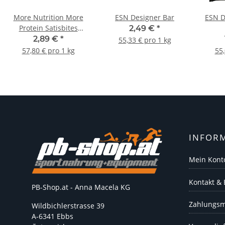
More Nutrition More
ESN Designer Bar
ESN D
Protein Satisbites
2,49 €
*
Riegel
2,89 €
*
55,33 € pro 1 kg
57,80 € pro 1 kg
55,
INFOR
Mein Kont
Kontakt &
PB-Shop.at - Anna Macela KG
Zahlungsm
Wildbichlerstrasse 39
A-6341 Ebbs