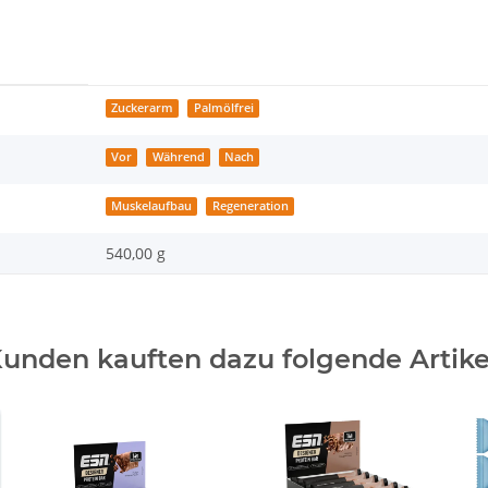
Zuckerarm
Palmölfrei
Vor
Während
Nach
Muskelaufbau
Regeneration
540,00 g
unden kauften dazu folgende Artike