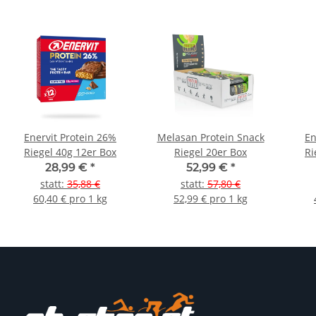
Enervit Protein 26%
Melasan Protein Snack
En
Riegel 40g 12er Box
Riegel 20er Box
Ri
Cris
28,99 €
*
52,99 €
*
statt
:
35,88 €
statt
:
57,80 €
60,40 € pro 1 kg
52,99 € pro 1 kg