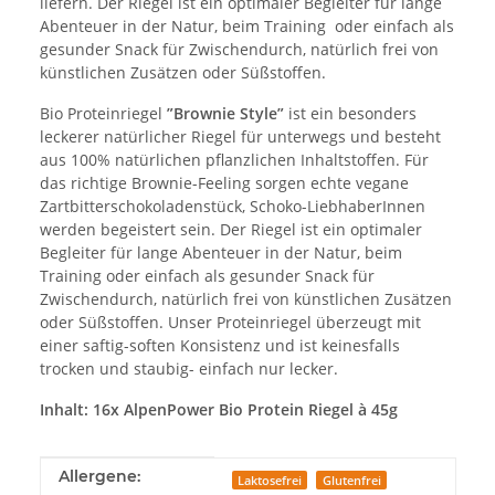
liefern. Der Riegel ist ein optimaler Begleiter für lange
Abenteuer in der Natur, beim Training oder einfach als
gesunder Snack für Zwischendurch, natürlich frei von
künstlichen Zusätzen oder Süßstoffen.
Bio Proteinriegel
”Brownie Style”
ist ein besonders
leckerer natürlicher Riegel für unterwegs und besteht
aus 100% natürlichen pflanzlichen Inhaltstoffen. Für
das richtige Brownie-Feeling sorgen echte vegane
Zartbitterschokoladenstück, Schoko-LiebhaberInnen
werden begeistert sein. Der Riegel ist ein optimaler
Begleiter für lange Abenteuer in der Natur, beim
Training oder einfach als gesunder Snack für
Zwischendurch, natürlich frei von künstlichen Zusätzen
oder Süßstoffen. Unser Proteinriegel überzeugt mit
einer saftig-soften Konsistenz und ist keinesfalls
trocken und staubig- einfach nur lecker.
Inhalt: 16x AlpenPower Bio Protein Riegel à 45g
Produkteigenschaft
Wert
Allergene:
Laktosefrei
Glutenfrei