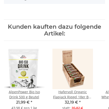
Kunden kauften dazu folgende
Artikel:
AlpenPower Bio Iso
Hafervoll Organic
A
Drink 500 g Beutel
Flapjack Riegel 18er Box
Whey
gemischt
21,99 €
*
32,19 €
*
43,98 € pro 1 kg
statt
:
35,82 €