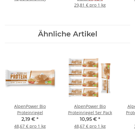
29,81 € pro 1 kg
Ähnliche Artikel
AlpenPower Bio
AlpenPower Bio
Alp
Proteinriegel
Proteinriegel 5er Pack
Prot
2,19 €
*
10,95 €
*
48,67 € pro 1 kg
48,67 € pro 1 kg