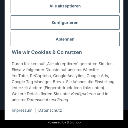
Dienstag:
10:00–13:00, 14:00–16:00 Uhr
Alle akzeptieren
Mittwoch:
10:00–13:00 Uhr
Donnerstag:
10:00–13:00 Uhr
Konfigurieren
Freitag:
10:00–13:00, 14:00–18:00 Uhr
Ablehnen
Samstag:
10:00–12:00 Uhr
Wie wir Cookies & Co nutzen
Sonntag:
geschlossen
Durch Klicken auf „Alle akzeptieren“ gestatten Sie den
Einsatz folgender Dienste auf unserer Website:
YouTube, ReCaptcha, Google Analytics, Google Ads,
Google Tag Manager, Brevo. Sie können die Einstellung
jederzeit ändern (Fingerabdruck-Icon links unten).
Weitere Details finden Sie unter
Konfigurieren
und in
unserer
Datenschutzerklärung
.
* Alle Preise inkl. gesetzlicher USt., zzgl.
Versand
Impressum
|
Datenschutz
© pb-shop.at
Powered by
JTL-Shop