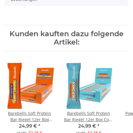
Kunden kauften dazu folgende
Artikel:
Barebells Soft Protein
Barebells Soft Protein
Pow
Bar Riegel 12er Box
Bar Riegel 12er Box Coco
Peanut Caramel
Choco
24,99 €
*
24,99 €
*
statt
:
32,28 €
statt
:
32,28 €