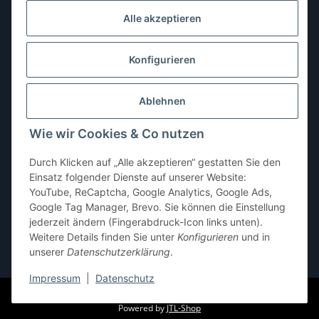
Dienstag:
10:00–13:00, 14:00–16:00 Uhr
Alle akzeptieren
Mittwoch:
10:00–13:00 Uhr
Donnerstag:
10:00–13:00 Uhr
Konfigurieren
Freitag:
10:00–13:00, 14:00–18:00 Uhr
Ablehnen
Samstag:
10:00–12:00 Uhr
Wie wir Cookies & Co nutzen
Sonntag:
geschlossen
Durch Klicken auf „Alle akzeptieren“ gestatten Sie den
Einsatz folgender Dienste auf unserer Website:
YouTube, ReCaptcha, Google Analytics, Google Ads,
Google Tag Manager, Brevo. Sie können die Einstellung
jederzeit ändern (Fingerabdruck-Icon links unten).
Weitere Details finden Sie unter
Konfigurieren
und in
unserer
Datenschutzerklärung
.
* Alle Preise inkl. gesetzlicher USt., zzgl.
Versand
Impressum
|
Datenschutz
© pb-shop.at
Powered by
JTL-Shop