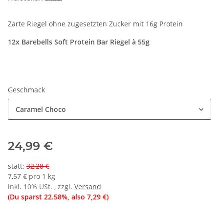
Zarte Riegel ohne zugesetzten Zucker mit 16g Protein
12x Barebells Soft Protein Bar Riegel
à 55g
Geschmack
Caramel Choco
24,99 €
statt
:
32,28 €
7,57 € pro 1 kg
inkl. 10% USt. , zzgl.
Versand
(Du sparst
22.58%
, also
7,29 €
)