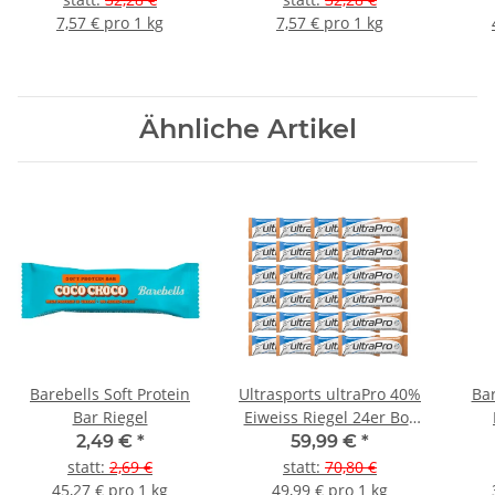
7,57 € pro 1 kg
7,57 € pro 1 kg
Ähnliche Artikel
Barebells Soft Protein
Ultrasports ultraPro 40%
Bar
Bar Riegel
Eiweiss Riegel 24er Box
Cookie & Cream
2,49 €
*
59,99 €
*
statt
:
2,69 €
statt
:
70,80 €
45,27 € pro 1 kg
49,99 € pro 1 kg