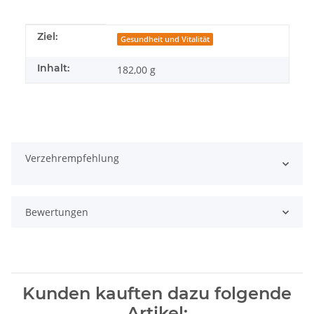
Produkteigenschaft
Wert
Ziel:
Gesundheit und Vitalität
Inhalt:
182,00 g
Verzehrempfehlung
Bewertungen
Kunden kauften dazu folgende
Artikel: