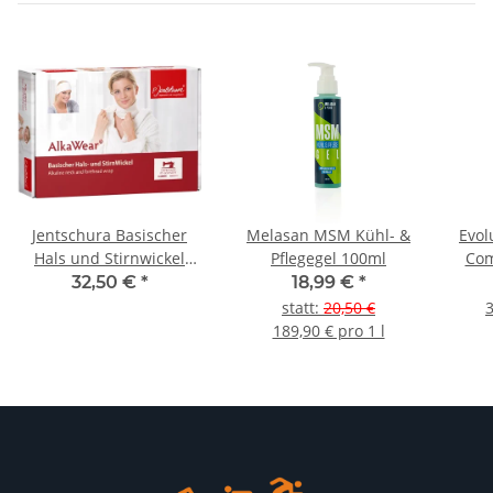
Jentschura Basischer
Melasan MSM Kühl- &
Evol
Hals und Stirnwickel
Pflegegel 100ml
Com
AlkaWear
32,50 €
*
18,99 €
*
Funktionswäsche
statt
:
20,50 €
3
189,90 € pro 1 l