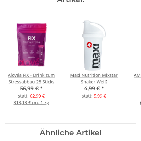
Alovéa FIX - Drink zum
Maxi Nutrition Mixstar
AMA
Stressabbau 28 Sticks
Shaker Weiß
56,99 €
*
4,99 €
*
statt
:
62,99 €
statt
:
5,99 €
313,13 € pro 1 kg
Ähnliche Artikel