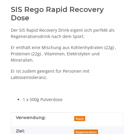
SIS Rego Rapid Recovery
Dose
Der SIS Rapid Recovery Drink eigent sich perfekt als
Regenerationsdrink nach dem Sport.
Er enthält eine Mischung aus Kohlenhydraten (22g) ,
Proteinen (22g) , Vitaminen, Elektrolyten und
Mineralien.
Er ist zudem geeigent für Personen mit
Laktoseintoleranz.
1 x 500g Pulverdose
Produkteigenschaft
Wert
Verwendung:
Nach
Ziel:
Regeneration