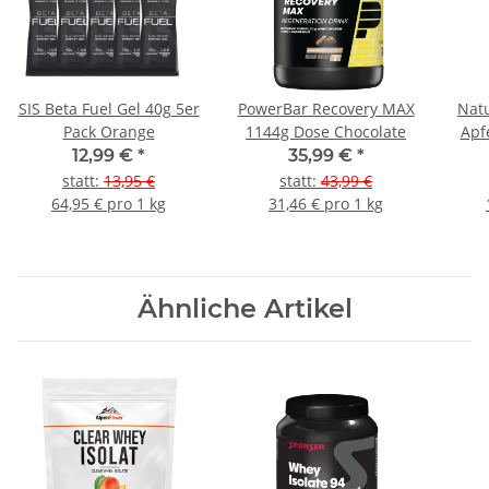
SIS Beta Fuel Gel 40g 5er
PowerBar Recovery MAX
Natu
Pack Orange
1144g Dose Chocolate
Apf
12,99 €
*
35,99 €
*
statt
:
13,95 €
statt
:
43,99 €
64,95 € pro 1 kg
31,46 € pro 1 kg
Ähnliche Artikel