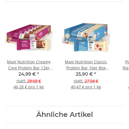
Maxi Nutrition Creamy
Maxi Nutrition Classic
P
Core Protein Bar 12er
Protein Bar 16er Box
Rie
Box Peanut Caramel
White Chocolate
24,99 €
*
25,90 €
*
Raspberry
statt
:
28,68 €
statt
:
27,04 €
46,28 € pro 1 kg
40,47 € pro 1 kg
Ähnliche Artikel