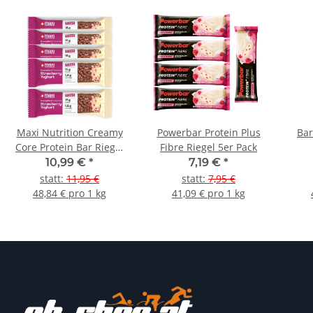
Maxi Nutrition Creamy
Powerbar Protein Plus
Bar
Core Protein Bar Riegel
Fibre Riegel 5er Pack
5er Pack
10,99 €
*
7,19 €
*
statt
:
11,95 €
statt
:
7,95 €
48,84 € pro 1 kg
41,09 € pro 1 kg