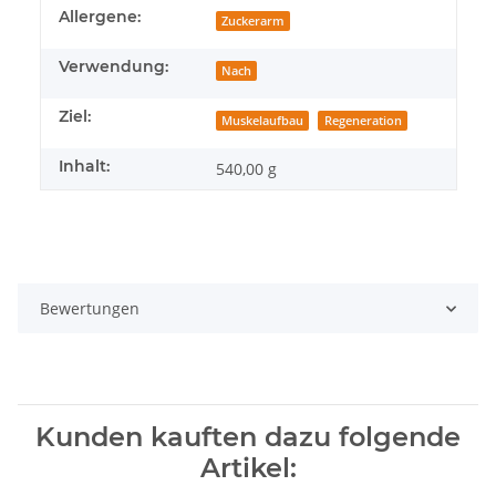
Produkteigenschaft
Wert
Allergene:
Zuckerarm
Verwendung:
Nach
Ziel:
Muskelaufbau
Regeneration
Inhalt:
540,00 g
Bewertungen
Kunden kauften dazu folgende
Artikel: