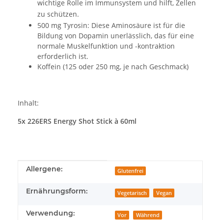
wichtige Rolle im Immunsystem und hilft, Zellen
zu schützen.
500 mg Tyrosin: Diese Aminosäure ist für die
Bildung von Dopamin unerlässlich, das für eine
normale Muskelfunktion und -kontraktion
erforderlich ist.
Koffein (125 oder 250 mg, je nach Geschmack)
Inhalt:
5x 226ERS Energy Shot Stick à 60ml
Produkteigenschaft
Wert
Allergene:
Glutenfrei
Ernährungsform:
Vegetarisch
Vegan
Verwendung:
Vor
Während