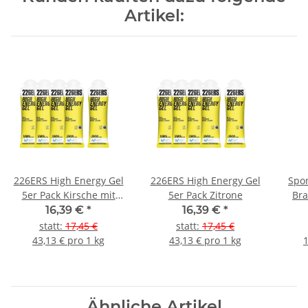
Artikel:
226ERS High Energy Gel
226ERS High Energy Gel
Spon
5er Pack Kirsche mit
5er Pack Zitrone
Bra
Koffein
16,39 €
*
16,39 €
*
statt
:
17,45 €
statt
:
17,45 €
43,13 € pro 1 kg
43,13 € pro 1 kg
1
Ähnliche Artikel