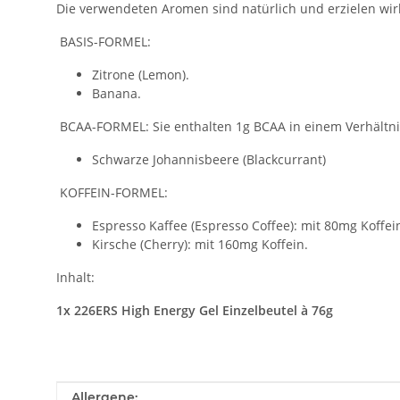
Die verwendeten Aromen sind natürlich und erzielen wir
BASIS-FORMEL:
Zitrone (Lemon).
Banana.
BCAA-FORMEL: Sie enthalten 1g BCAA in einem Verhältni
Schwarze Johannisbeere (Blackcurrant)
KOFFEIN-FORMEL:
Espresso Kaffee (Espresso Coffee): mit 80mg Koffei
Kirsche (Cherry): mit 160mg Koffein.
Inhalt:
1x 226ERS High Energy Gel Einzelbeutel à 76g
Produkteigenschaft
Wert
Allergene: