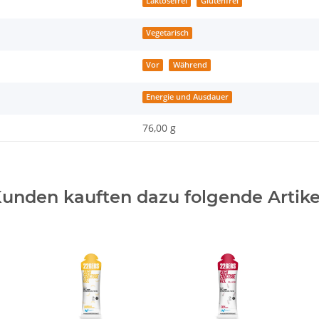
Laktosefrei
Glutenfrei
Vegetarisch
Vor
Während
Energie und Ausdauer
76,00 g
unden kauften dazu folgende Artike