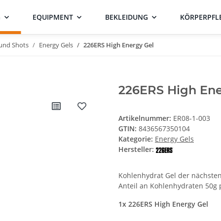
G
EQUIPMENT
BEKLEIDUNG
KÖRPERPFL
 und Shots
Energy Gels
226ERS High Energy Gel
226ERS High Ener
Artikelnummer:
ER08-1-003
GTIN:
8436567350104
Kategorie:
Energy Gels
Hersteller:
Kohlenhydrat Gel der nächste
Anteil an Kohlenhydraten 50g 
1x 226ERS High Energy Gel