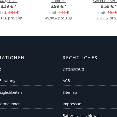
440g Dose
Calories
Gel 60ml 5er 
Brausetabletten
8,39 €
*
3,99 €
*
9,39 €
*
tatt
:
9,99 €
statt
:
4,99 €
statt
:
10,45
07 € pro 1 kg
49,88 € pro 1 kg
26,08 € pro 
MATIONEN
RECHTLICHES
o
Datenschutz
 Beratung
AGB
öglichkeiten
Sitemap
formationen
Impressum
Batteriegesetzhinweise