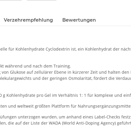
Verzehrempfehlung
Bewertungen
lle für Kohlenhydrate Cyclodextrin ist, ein Kohlenhydrat der näch
rfekt während und nach dem Training.
on Glukose auf zellulärer Ebene in kürzerer Zeit und halten den B
kulargewichts und der geringen Osmolarität, fördert die Verdau
50 g Kohlenhydrate pro Gel im Verhältnis 1: 1 für komplexe und ei
r ersten und weltweit größten Plattform für Nahrungsergänzungsmitt
n Prüfungen unterzogen wurden, um anhand eines Label-Checks fest
en, die auf der Liste der WADA (World Anti-Doping Agency) geführ