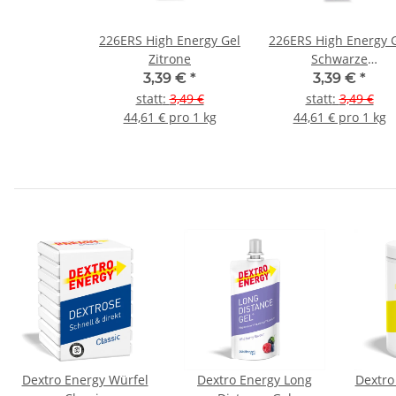
226ERS High Energy Gel
226ERS High Energy 
Zitrone
Schwarze
Johannisbeere mit
3,39 €
*
3,39 €
*
BCAA
statt
:
3,49 €
statt
:
3,49 €
44,61 € pro 1 kg
44,61 € pro 1 kg
Dextro Energy Würfel
Dextro Energy Long
Dextro