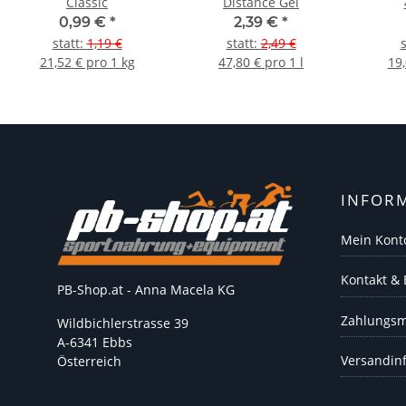
Classic
Distance Gel
0,99 €
*
2,39 €
*
statt
:
1,19 €
statt
:
2,49 €
s
21,52 € pro 1 kg
47,80 € pro 1 l
19,
INFOR
Mein Kont
Kontakt &
PB-Shop.at - Anna Macela KG
Zahlungsm
Wildbichlerstrasse 39
A-6341 Ebbs
Versandin
Österreich