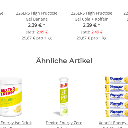
Gel
226ERS High Fructose
226ERS High Fructose
22
Gel Banane
Gel Cola + Koffein
2,39 €
*
2,39 €
*
statt
:
2,49 €
statt
:
2,49 €
29,87 € pro 1 kg
29,87 € pro 1 kg
Ähnliche Artikel
 Energy Iso Drink
Dextro Energy Zero
Xenofit Energy