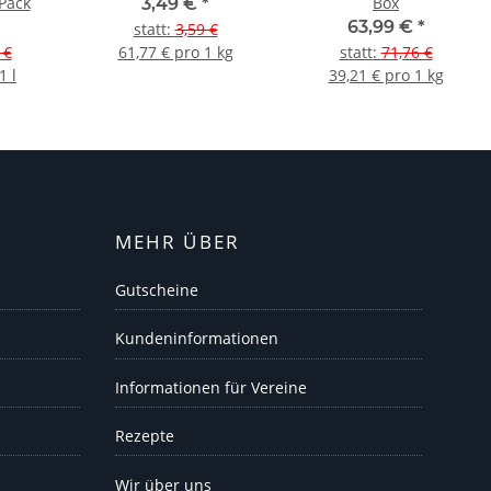
Pack
Box
3,49 €
*
63,99 €
*
statt
:
3,59 €
 €
61,77 € pro 1 kg
statt
:
71,76 €
1 l
39,21 € pro 1 kg
MEHR ÜBER
Gutscheine
Kundeninformationen
Informationen für Vereine
Rezepte
Wir über uns