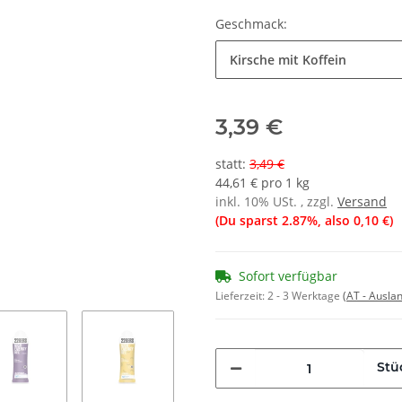
Geschmack:
Kirsche mit Koffein
3,39 €
statt
:
3,49 €
44,61 € pro 1 kg
inkl. 10% USt. , zzgl.
Versand
(Du sparst
2.87%
, also
0,10 €
)
Sofort verfügbar
Lieferzeit:
2 - 3 Werktage
(AT - Ausla
Stü