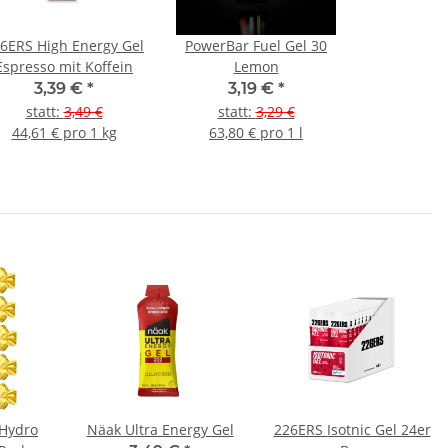
6ERS High Energy Gel
PowerBar Fuel Gel 30
Espresso mit Koffein
Lemon
3,39 €
*
3,19 €
*
statt
:
3,49 €
statt
:
3,29 €
44,61 € pro 1 kg
63,80 € pro 1 l
 Hydro
Näak Ultra Energy Gel
226ERS Isotnic Gel 24er