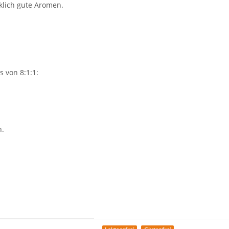
klich gute Aromen.
s von 8:1:1:
n.