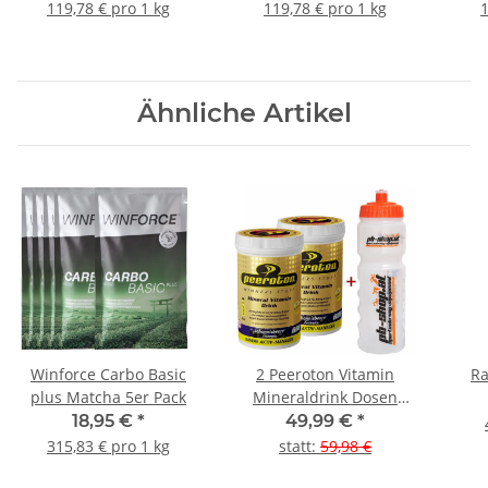
119,78 € pro 1 kg
119,78 € pro 1 kg
1
Ähnliche Artikel
Winforce Carbo Basic
2 Peeroton Vitamin
Ra
plus Matcha 5er Pack
Mineraldrink Dosen
incl.1x 0,75lt
18,95 €
*
49,99 €
*
Trinkflasche
315,83 € pro 1 kg
statt
:
59,98 €