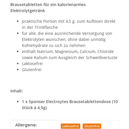
Brausetabletten für ein kalorienarmes
Elektrolytgetränk
praktische Portion mit 4,5 g. zum Auflösen direkt
in der Trinkflasche
für alle, die eine ausreichende Versorgung von
Elektrolyten wünschen, ohne dabei unnötig
Kohlehydrate zu sich zu nehmen
enthält Natrium, Magnesium, Calcium, Chloride
sowie Kalium zum Ausgleich der Schweißverluste
Laktosefrei
Glutenfrei
Inhalt:
1 x Sponser Electroytes Brausetablettendose (10
Stück á 4,5g)
Produkteigenschaft
Wert
Allergene:
Laktosefrei
Glutenfrei