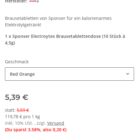
Hersteller:
Brausetabletten von Sponser für ein kalorienarmes
Elektrolytgetränk!
1 x Sponser Electroytes Brausetablettendose (10 Stück á
4,5g)
Geschmack
Red Orange
5,39 €
statt
:
5,59 €
119,78 € pro 1 kg
inkl. 10% USt. , zzgl.
Versand
(Du sparst
3.58%
, also
0,20 €
)