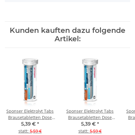
Kunden kauften dazu folgende
Artikel:
Sponser Elektrolyt Tabs
Sponser Elektrolyt Tabs
Spon
Brausetabletten Dose
Brausetabletten Dose
Bra
Lemon
Fruit mix
5,39 €
*
5,39 €
*
statt
:
5,59 €
statt
:
5,59 €