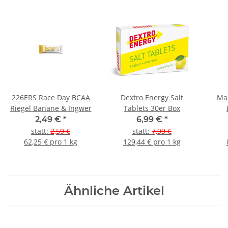
226ERS Race Day BCAA
Dextro Energy Salt
Ma
Riegel Banane & Ingwer
Tablets 30er Box
2,49 €
*
6,99 €
*
statt
:
2,59 €
statt
:
7,99 €
62,25 € pro 1 kg
129,44 € pro 1 kg
Ähnliche Artikel