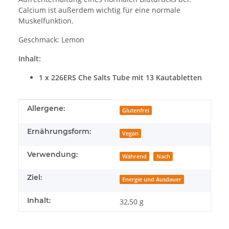
Calcium ist außerdem wichtig für eine normale
Muskelfunktion.
Geschmack: Lemon
Inhalt:
1 x 226ERS Che Salts Tube mit 13 Kautabletten
Produkteigenschaft
Wert
Allergene:
Glutenfrei
Ernährungsform:
Vegan
Verwendung:
Während
Nach
Ziel:
Energie und Ausdauer
Inhalt:
32,50 g