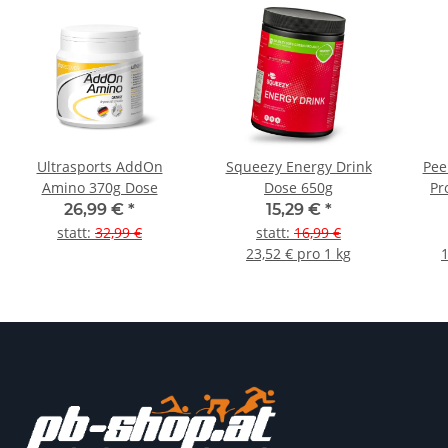
Ultrasports AddOn
Squeezy Energy Drink
Pee
Amino 370g Dose
Dose 650g
Pr
26,99 €
*
15,29 €
*
M
statt
:
32,99 €
statt
:
16,99 €
23,52 € pro 1 kg
1