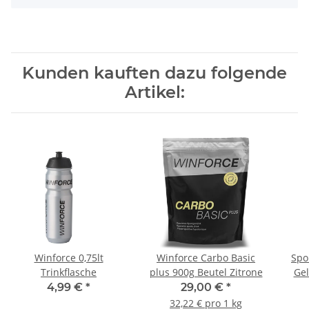
Kunden kauften dazu folgende
Artikel:
Winforce 0,75lt
Winforce Carbo Basic
Spo
Trinkflasche
plus 900g Beutel Zitrone
Gel
Lem
4,99 €
*
29,00 €
*
32,22 € pro 1 kg