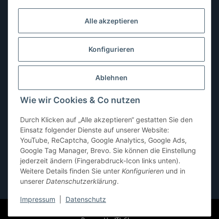
Dienstag:
10:00–13:00, 14:00–16:00 Uhr
Alle akzeptieren
Mittwoch:
10:00–13:00 Uhr
Donnerstag:
10:00–13:00 Uhr
Konfigurieren
Freitag:
10:00–13:00, 14:00–18:00 Uhr
Ablehnen
Samstag:
10:00–12:00 Uhr
Wie wir Cookies & Co nutzen
Sonntag:
geschlossen
Durch Klicken auf „Alle akzeptieren“ gestatten Sie den
Einsatz folgender Dienste auf unserer Website:
YouTube, ReCaptcha, Google Analytics, Google Ads,
Google Tag Manager, Brevo. Sie können die Einstellung
jederzeit ändern (Fingerabdruck-Icon links unten).
Weitere Details finden Sie unter
Konfigurieren
und in
unserer
Datenschutzerklärung
.
* Alle Preise inkl. gesetzlicher USt., zzgl.
Versand
Impressum
|
Datenschutz
© pb-shop.at