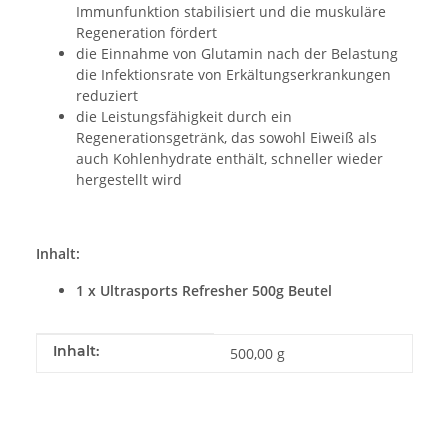
Immunfunktion stabilisiert und die muskuläre
Regeneration fördert
die Einnahme von Glutamin nach der Belastung
die Infektionsrate von Erkältungserkrankungen
reduziert
die Leistungsfähigkeit durch ein
Regenerationsgetränk, das sowohl Eiweiß als
auch Kohlenhydrate enthält, schneller wieder
hergestellt wird
Inhalt:
1 x Ultrasports Refresher 500g Beutel
Produkteigenschaft
Wert
Inhalt:
500,00 g