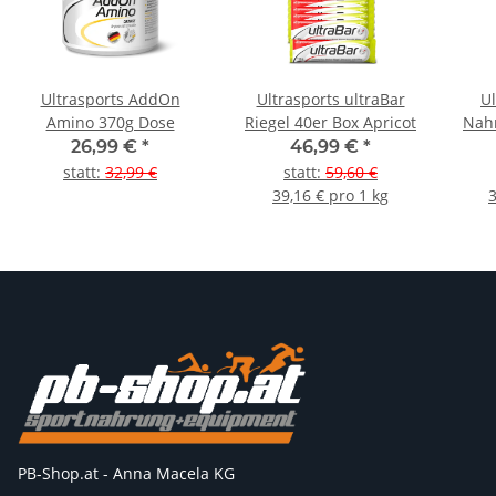
Ultrasports AddOn
Ultrasports ultraBar
U
Amino 370g Dose
Riegel 40er Box Apricot
Nah
26,99 €
*
46,99 €
*
statt
:
32,99 €
statt
:
59,60 €
39,16 € pro 1 kg
3
PB-Shop.at - Anna Macela KG