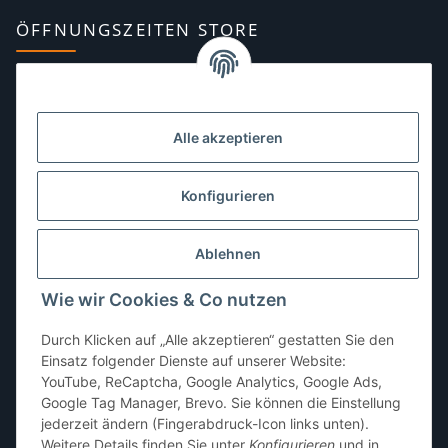
ÖFFNUNGSZEITEN STORE
Montag:
10:00–13:00, 14:00–18:00 Uhr
Dienstag:
10:00–13:00, 14:00–16:00 Uhr
Alle akzeptieren
Mittwoch:
10:00–13:00 Uhr
Donnerstag:
10:00–13:00 Uhr
Konfigurieren
Freitag:
10:00–13:00, 14:00–18:00 Uhr
Ablehnen
Samstag:
10:00–12:00 Uhr
Wie wir Cookies & Co nutzen
Sonntag:
geschlossen
Durch Klicken auf „Alle akzeptieren“ gestatten Sie den
Einsatz folgender Dienste auf unserer Website:
YouTube, ReCaptcha, Google Analytics, Google Ads,
Google Tag Manager, Brevo. Sie können die Einstellung
jederzeit ändern (Fingerabdruck-Icon links unten).
Weitere Details finden Sie unter
Konfigurieren
und in