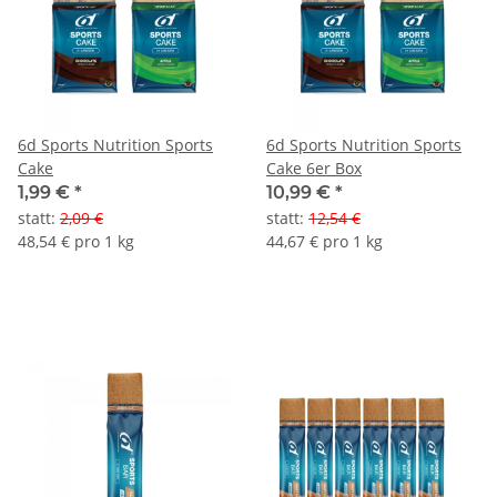
6d Sports Nutrition Sports
6d Sports Nutrition Sports
Cake
Cake 6er Box
1,99 €
*
10,99 €
*
statt
:
2,09 €
statt
:
12,54 €
48,54 € pro 1 kg
44,67 € pro 1 kg