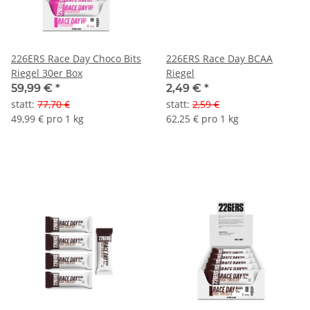
226ERS Race Day Choco Bits
226ERS Race Day BCAA
Riegel 30er Box
Riegel
59,99 €
*
2,49 €
*
statt
:
77,70 €
statt
:
2,59 €
49,99 € pro 1 kg
62,25 € pro 1 kg