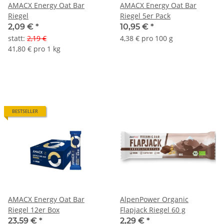
AMACX Energy Oat Bar
AMACX Energy Oat Bar
Riegel
Riegel 5er Pack
2,09 €
*
10,95 €
*
statt
:
2,19 €
4,38 € pro 100 g
41,80 € pro 1 kg
BESTSELLER
AMACX Energy Oat Bar
AlpenPower Organic
Riegel 12er Box
Flapjack Riegel 60 g
23,59 €
*
2,29 €
*