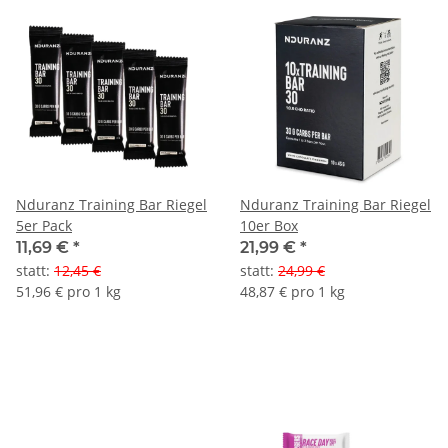
Nduranz Training Bar Riegel
Nduranz Training Bar Riegel
5er Pack
10er Box
11,69 €
*
21,99 €
*
statt
:
12,45 €
statt
:
24,99 €
51,96 € pro 1 kg
48,87 € pro 1 kg