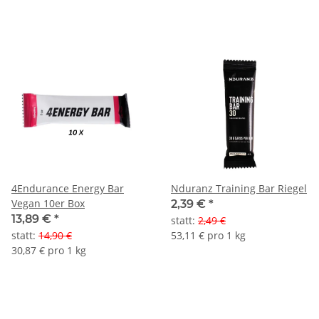
4Endurance Energy Bar
Nduranz Training Bar Riegel
Vegan 10er Box
2,39 €
*
13,89 €
*
statt
:
2,49 €
statt
:
14,90 €
53,11 € pro 1 kg
30,87 € pro 1 kg