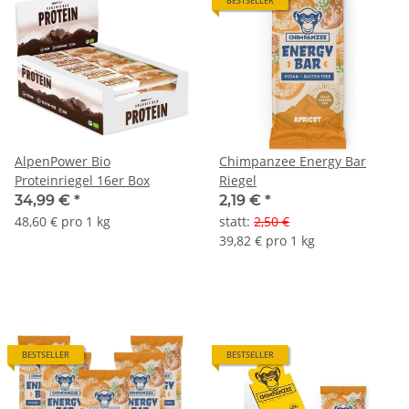
BESTSELLER
AlpenPower Bio
Chimpanzee Energy Bar
Proteinriegel 16er Box
Riegel
34,99 €
*
2,19 €
*
48,60 € pro 1 kg
statt
:
2,50 €
39,82 € pro 1 kg
BESTSELLER
BESTSELLER