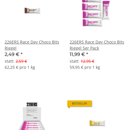
226ERS Race Day Choco Bits
226ERS Race Day Choco Bits
Riegel
Riegel 5er Pack
2,49 €
*
11,99 €
*
statt
:
2,59 €
statt
:
12,95 €
62,25 € pro 1 kg
59,95 € pro 1 kg
BESTSELLER