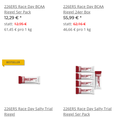
226ERS Race Day BCAA
226ERS Race Day BCAA
Riegel 5er Pack
Riegel 24er Box
12,29 €
*
55,99 €
*
statt
:
12,95 €
statt
:
62,16 €
61,45 € pro 1 kg
46,66 € pro 1 kg
BESTSELLER
226ERS Race Day Salty Trial
226ERS Race Day Salty Trial
Riegel
Riegel 5er Pack