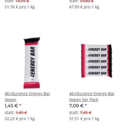
statt
:
14,95 €
statt
:
59,80 €
51,76 € pro 1 kg
47,99 € pro 1 kg
4Endurance Energy Bar
4Endurance Energy Bar
Vegan
Vegan 5er Pack
1,45 €
*
7,09 €
*
statt
:
1,49 €
statt
:
7,45 €
32,22 € pro 1 kg
31,51 € pro 1 kg