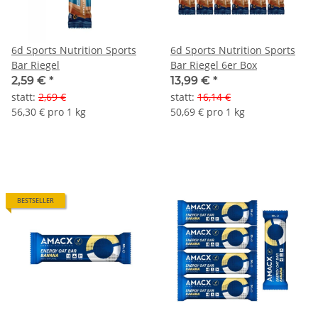
6d Sports Nutrition Sports
6d Sports Nutrition Sports
Bar Riegel
Bar Riegel 6er Box
2,59 €
*
13,99 €
*
statt
:
2,69 €
statt
:
16,14 €
56,30 € pro 1 kg
50,69 € pro 1 kg
BESTSELLER