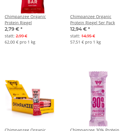
Chimpanzee Organic
Chimpanzee Organic
Protein Riegel
Protein Riegel 5er Pack
2,79 €
*
12,94 €
*
statt
:
2,99 €
statt
:
14,95 €
62,00 € pro 1 kg
57,51 € pro 1 kg
Chimpanzee Organic
Chimpanzee 30% Protein