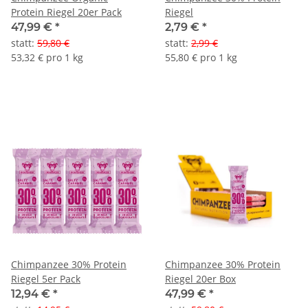
Protein Riegel 20er Pack
Riegel
47,99 €
*
2,79 €
*
statt
:
59,80 €
statt
:
2,99 €
53,32 € pro 1 kg
55,80 € pro 1 kg
Chimpanzee 30% Protein
Chimpanzee 30% Protein
Riegel 5er Pack
Riegel 20er Box
12,94 €
*
47,99 €
*