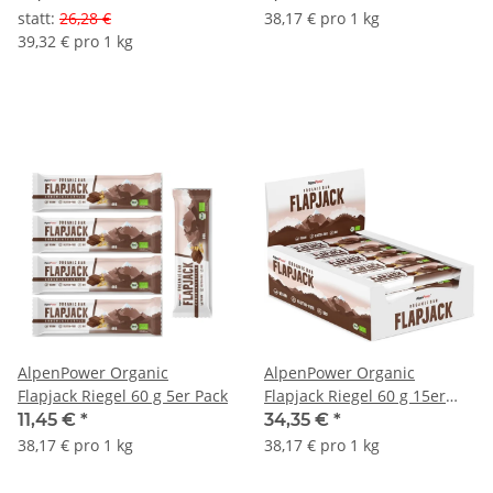
statt
:
26,28 €
38,17 € pro 1 kg
39,32 € pro 1 kg
AlpenPower Organic
AlpenPower Organic
Flapjack Riegel 60 g 5er Pack
Flapjack Riegel 60 g 15er
Box
11,45 €
*
34,35 €
*
38,17 € pro 1 kg
38,17 € pro 1 kg