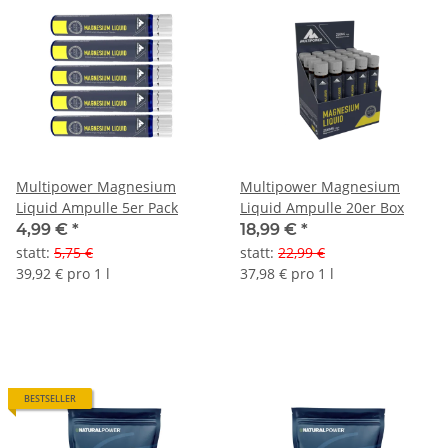
Multipower Magnesium
Multipower Magnesium
Liquid Ampulle 5er Pack
Liquid Ampulle 20er Box
4,99 €
*
18,99 €
*
statt
:
5,75 €
statt
:
22,99 €
39,92 € pro 1 l
37,98 € pro 1 l
BESTSELLER