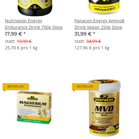
Nutrixxion Energy
Panaceo Energy Amino8
Endurance Drink 700g Dose
Drink Vegan 250g Dose
17,99 €
*
31,99 €
*
statt
:
19,99 €
statt
:
34,99 €
25,70 € pro 1 kg
127,96 € pro 1 kg
BESTSELLER
BESTSELLER