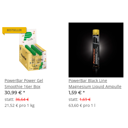
BESTSELLER
PowerBar Power Gel
PowerBar Black Line
Smoothie 16er Box
Magnesium Liquid Ampulle
30,99 €
*
1,59 €
*
statt
:
36,64 €
statt
:
1,69 €
21,52 € pro 1 kg
63,60 € pro 1 l