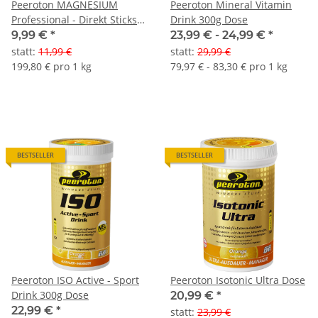
Peeroton MAGNESIUM
Peeroton Mineral Vitamin
Professional - Direkt Sticks
Drink 300g Dose
20 Stück- Muskelfit Manager
9,99 €
*
23,99 € -
24,99 €
*
statt
:
11,99 €
statt
:
29,99 €
199,80 € pro 1 kg
79,97 € - 83,30 € pro 1 kg
BESTSELLER
BESTSELLER
Peeroton ISO Active - Sport
Peeroton Isotonic Ultra Dose
Drink 300g Dose
20,99 €
*
22,99 €
*
statt
:
23,99 €