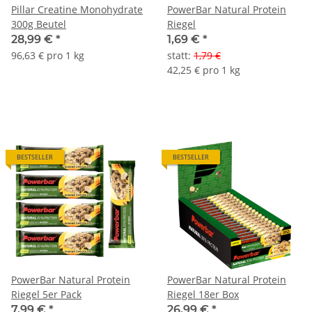
Pillar Creatine Monohydrate
PowerBar Natural Protein
300g Beutel
Riegel
28,99 €
*
1,69 €
*
96,63 € pro 1 kg
statt
:
1,79 €
42,25 € pro 1 kg
BESTSELLER
BESTSELLER
PowerBar Natural Protein
PowerBar Natural Protein
Riegel 5er Pack
Riegel 18er Box
7,99 €
*
26,99 €
*