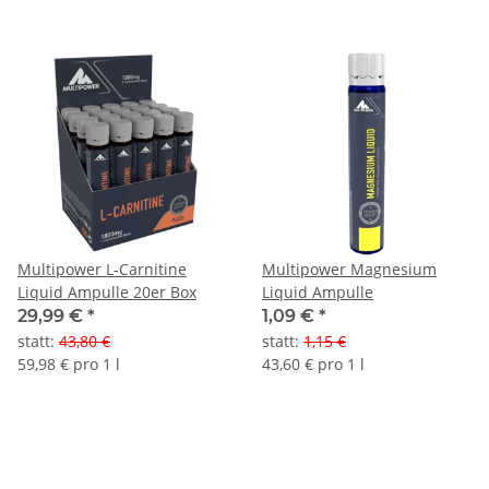
Multipower L-Carnitine
Multipower Magnesium
Liquid Ampulle 20er Box
Liquid Ampulle
29,99 €
*
1,09 €
*
statt
:
43,80 €
statt
:
1,15 €
59,98 € pro 1 l
43,60 € pro 1 l