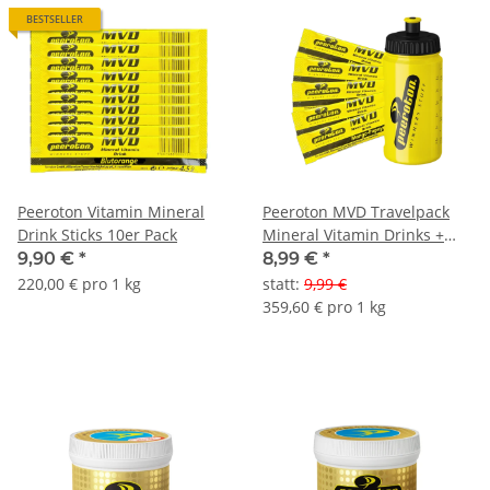
BESTSELLER
Peeroton Vitamin Mineral
Peeroton MVD Travelpack
Drink Sticks 10er Pack
Mineral Vitamin Drinks +
Trinkflasche
9,90 €
*
8,99 €
*
220,00 € pro 1 kg
statt
:
9,99 €
359,60 € pro 1 kg