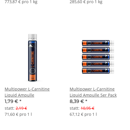
773,87 € pro 1 kg
285,60 € pro 1 kg
Multipower L-Carnitine
Multipower L-Carnitine
Liquid Ampulle
Liquid Ampulle 5er Pack
1,79 €
*
8,39 €
*
statt
:
2,19 €
statt
:
10,95 €
71,60 € pro 1 l
67,12 € pro 1 l