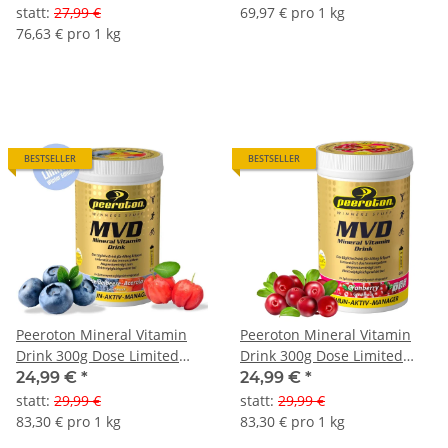
statt
:
27,99 €
69,97 € pro 1 kg
76,63 € pro 1 kg
BESTSELLER
BESTSELLER
Peeroton Mineral Vitamin
Peeroton Mineral Vitamin
Drink 300g Dose Limited
Drink 300g Dose Limited
Edition Heidelbeere-Acerola
Editions
24,99 €
*
24,99 €
*
statt
:
29,99 €
statt
:
29,99 €
83,30 € pro 1 kg
83,30 € pro 1 kg