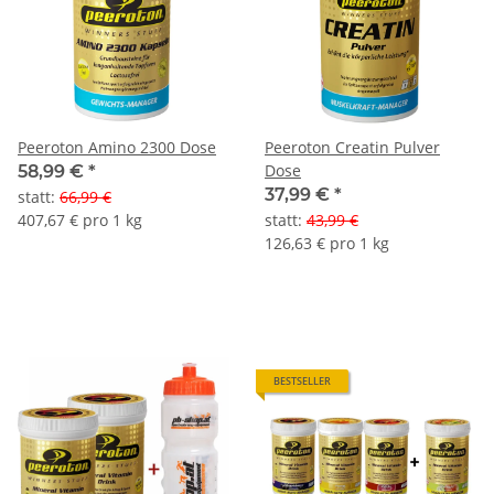
Peeroton Amino 2300 Dose
Peeroton Creatin Pulver
Dose
58,99 €
*
37,99 €
*
statt
:
66,99 €
407,67 € pro 1 kg
statt
:
43,99 €
126,63 € pro 1 kg
BESTSELLER