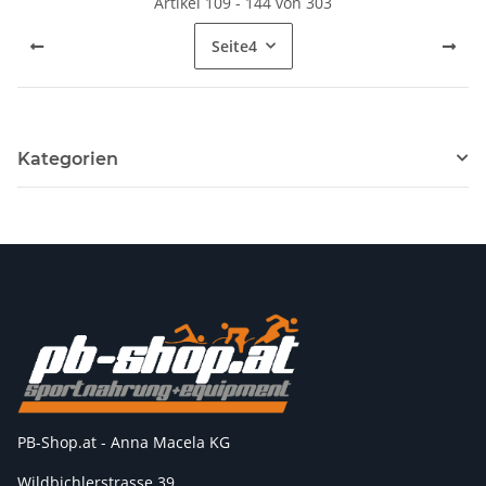
Artikel 109 - 144 von 303
Seite
4
Kategorien
PB-Shop.at - Anna Macela KG
Wildbichlerstrasse 39