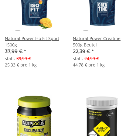
Natural Power Iso Fit Sport
Natural Power Creatine
1500g
500g Beutel
37,99 €
*
22,39 €
*
statt
:
39,99 €
statt
:
24,99 €
25,33 € pro 1 kg
44,78 € pro 1 kg