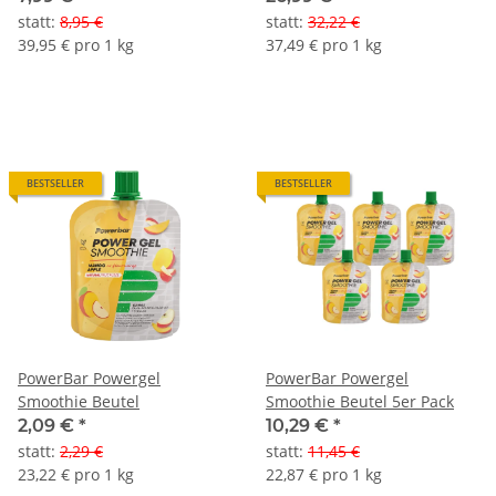
statt
:
8,95 €
statt
:
32,22 €
39,95 € pro 1 kg
37,49 € pro 1 kg
BESTSELLER
BESTSELLER
PowerBar Powergel
PowerBar Powergel
Smoothie Beutel
Smoothie Beutel 5er Pack
2,09 €
*
10,29 €
*
statt
:
2,29 €
statt
:
11,45 €
23,22 € pro 1 kg
22,87 € pro 1 kg