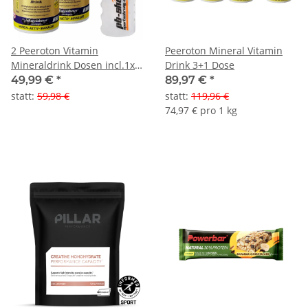
2 Peeroton Vitamin
Peeroton Mineral Vitamin
Mineraldrink Dosen incl.1x
Drink 3+1 Dose
0,75lt Trinkflasche
49,99 €
*
89,97 €
*
statt
:
59,98 €
statt
:
119,96 €
74,97 € pro 1 kg