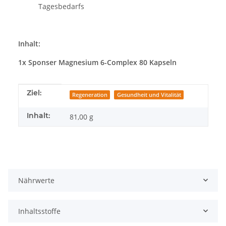
Tagesbedarfs
Inhalt:
1x Sponser Magnesium 6-Complex 80 Kapseln
Produkteigenschaft
Wert
Ziel:
Regeneration
Gesundheit und Vitalität
Inhalt:
81,00 g
Nährwerte
Inhaltsstoffe