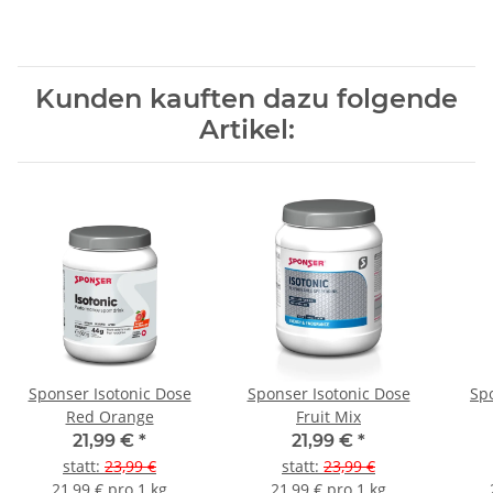
Kunden kauften dazu folgende
Artikel:
Sponser Isotonic Dose
Sponser Isotonic Dose
Sp
Red Orange
Fruit Mix
21,99 €
*
21,99 €
*
statt
:
23,99 €
statt
:
23,99 €
21,99 € pro 1 kg
21,99 € pro 1 kg