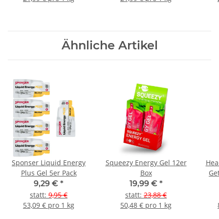
Ähnliche Artikel
Sponser Liquid Energy
Squeezy Energy Gel 12er
Hea
Plus Gel 5er Pack
Box
Ge
9,29 €
*
19,99 €
*
statt
:
9,95 €
statt
:
23,88 €
53,09 € pro 1 kg
50,48 € pro 1 kg