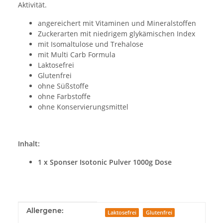
Aktivität.
angereichert mit Vitaminen und Mineralstoffen
Zuckerarten mit niedrigem glykämischen Index
mit Isomaltulose und Trehalose
mit Multi Carb Formula
Laktosefrei
Glutenfrei
ohne Süßstoffe
ohne Farbstoffe
ohne Konservierungsmittel
Inhalt:
1 x Sponser Isotonic Pulver 1000g Dose
Produkteigenschaft
Wert
Allergene:
Laktosefrei
Glutenfrei