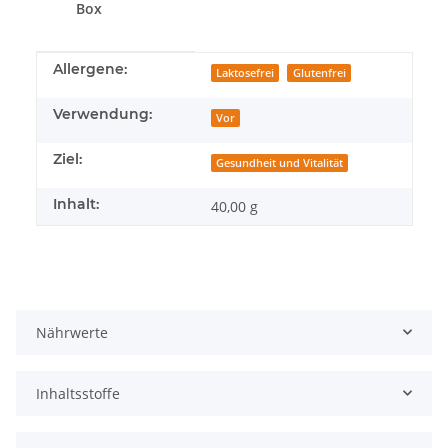
Box
Produkteigenschaft
Wert
Allergene:
Laktosefrei
Glutenfrei
Verwendung:
Vor
Ziel:
Gesundheit und Vitalität
Inhalt:
40,00 g
Nährwerte
Inhaltsstoffe