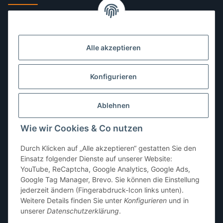
Montag:
10:00–13:00, 14:00–18:00 Uhr
Dienstag:
10:00–13:00, 14:00–16:00 Uhr
Alle akzeptieren
Mittwoch:
10:00–13:00 Uhr
Donnerstag:
10:00–13:00 Uhr
Konfigurieren
Freitag:
10:00–13:00, 14:00–18:00 Uhr
Ablehnen
Samstag:
10:00–12:00 Uhr
Wie wir Cookies & Co nutzen
Sonntag:
geschlossen
Durch Klicken auf „Alle akzeptieren“ gestatten Sie den
Einsatz folgender Dienste auf unserer Website:
YouTube, ReCaptcha, Google Analytics, Google Ads,
Google Tag Manager, Brevo. Sie können die Einstellung
jederzeit ändern (Fingerabdruck-Icon links unten).
Weitere Details finden Sie unter
Konfigurieren
und in
unserer
Datenschutzerklärung
.
* Alle Preise inkl. gesetzlicher USt., zzgl.
Versand