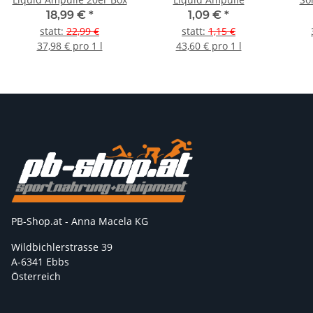
18,99 €
*
1,09 €
*
statt
:
22,99 €
statt
:
1,15 €
37,98 € pro 1 l
43,60 € pro 1 l
PB-Shop.at - Anna Macela KG
Wildbichlerstrasse 39
A-6341 Ebbs
Österreich