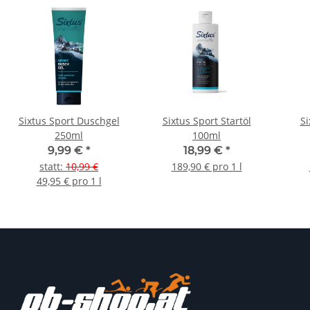
Sixtus Sport Duschgel
Sixtus Sport Startöl
S
250ml
100ml
9,99 €
*
18,99 €
*
statt
:
10,99 €
189,90 € pro 1 l
49,95 € pro 1 l