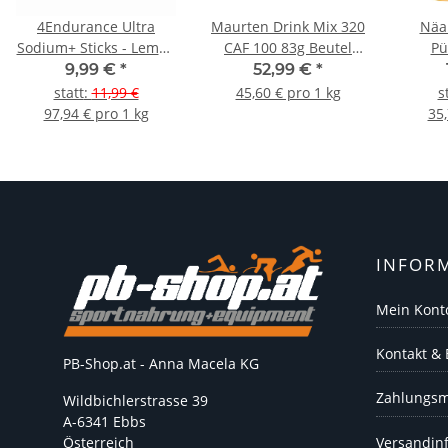
4Endurance Ultra
Maurten Drink Mix 320
Näak
Sodium+ Sticks - Lemon
CAF 100 83g Beutel
Pü
Lime
14er Box
9,99 €
*
52,99 €
*
statt
:
11,99 €
45,60 € pro 1 kg
s
97,94 € pro 1 kg
35,
INFOR
Mein Kont
Kontakt &
PB-Shop.at - Anna Macela KG
Zahlungsm
Wildbichlerstrasse 39
A-6341 Ebbs
Versandin
Österreich