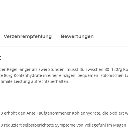
Verzehrempfehlung
Bewertungen
k
 der Regel länger als zwei Stunden, musst du zwischen 80–120?g K
erte 80?g Kohlenhydrate in einer einzigen, bequemen isotonischen 
timale Leistung aufrechtzuerhalten.
0,8 erhöht den Anteil aufgenommener Kohlenhydrate, die oxidiert w
0,8 reduziert selbstberichtete Symptome von Völlegefühl im Magen 