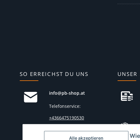
SO ERREICHST DU UNS
UNSER 
info@pb-shop.at
Telefonservice:
+4366475190530
(
Mo.-Fr. von 10:00 bis
Wie
15:00 Uhr)
Alle akzeptieren