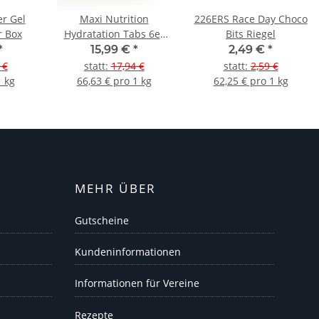
r Gel
Maxi Nutrition
226ERS Race Day Choco
r Box
Hydratation Tabs 6er
Bits Riegel
Pack
*
15,99 €
*
2,49 €
*
 €
statt
:
17,94 €
statt
:
2,59 €
1 kg
66,63 € pro 1 kg
62,25 € pro 1 kg
MEHR ÜBER
Gutscheine
Kundeninformationen
Informationen für Vereine
Rezepte