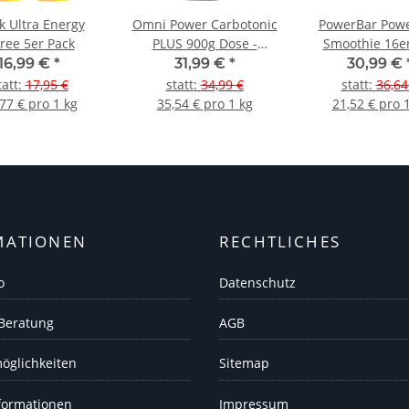
 Ultra Energy
Omni Power Carbotonic
PowerBar Powe
ree 5er Pack
PLUS 900g Dose -
Smoothie 16e
Apfelgeschmack
16,99 €
*
31,99 €
*
30,99 €
tatt
:
17,95 €
statt
:
34,99 €
statt
:
36,64
77 € pro 1 kg
35,54 € pro 1 kg
21,52 € pro 
MATIONEN
RECHTLICHES
o
Datenschutz
 Beratung
AGB
öglichkeiten
Sitemap
formationen
Impressum