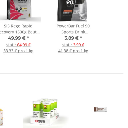
SIS Rego Rapid
PowerBar Fuel 90
ecovery 1500g Beutel
Sports Drink
Vanille
Portionsbeutel Orange
49,99 €
*
3,89 €
*
statt
:
64,99 €
statt
:
3,99 €
33,33 € pro 1 kg
41,38 € pro 1 kg