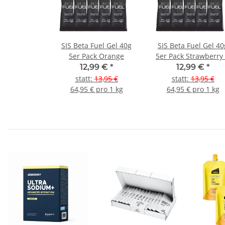
SIS Beta Fuel Gel 40g
SIS Beta Fuel Gel 40
5er Pack Orange
5er Pack Strawberry
Lime
12,99 €
*
12,99 €
*
statt
:
13,95 €
statt
:
13,95 €
64,95 € pro 1 kg
64,95 € pro 1 kg