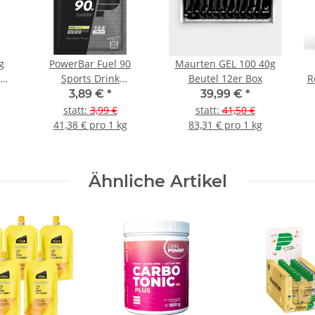
g
PowerBar Fuel 90
Maurten GEL 100 40g
 &
Sports Drink
Beutel 12er Box
R
Portionsbeutel Lemon
3,89 €
*
39,99 €
*
statt
:
3,99 €
statt
:
41,50 €
41,38 € pro 1 kg
83,31 € pro 1 kg
Ähnliche Artikel