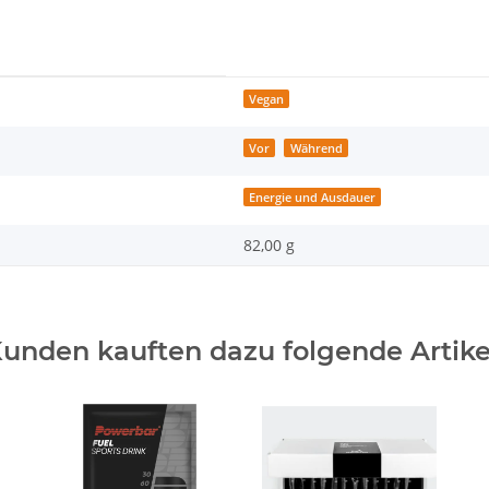
Vegan
Vor
Während
Energie und Ausdauer
82,00 g
unden kauften dazu folgende Artike