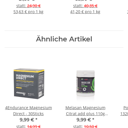
statt
:
24,90 €
statt
:
40,35 €
53,63 € pro 1 kg
41,20 € pro 1 kg
Ähnliche Artikel
4Endurance Magnesium
Melasan Magnesium
Po
Direct - 30Sticks
Citrat add plus 110g
132
Dose
9,99 €
*
9,99 €
*
Ra
statt
:
14,99 €
statt
:
10,50 €