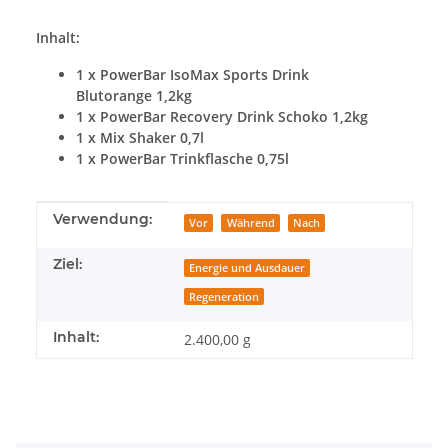
Inhalt:
1 x PowerBar IsoMax Sports Drink
Blutorange 1,2kg
1 x PowerBar Recovery Drink Schoko 1,2kg
1 x Mix Shaker 0,7l
1 x PowerBar Trinkflasche 0,75l
Produkteigenschaft
Wert
Verwendung:
Vor
Während
Nach
Ziel:
Energie und Ausdauer
Regeneration
Inhalt:
2.400,00 g