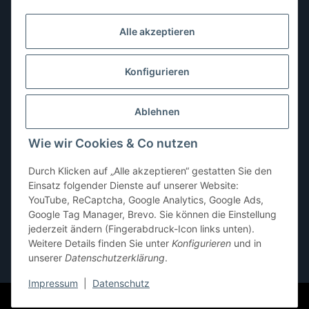
Dienstag:
10:00–13:00, 14:00–16:00 Uhr
Alle akzeptieren
Mittwoch:
10:00–13:00 Uhr
Donnerstag:
10:00–13:00 Uhr
Konfigurieren
Freitag:
10:00–13:00, 14:00–18:00 Uhr
Ablehnen
Samstag:
10:00–12:00 Uhr
Wie wir Cookies & Co nutzen
Sonntag:
geschlossen
Durch Klicken auf „Alle akzeptieren“ gestatten Sie den
Einsatz folgender Dienste auf unserer Website:
YouTube, ReCaptcha, Google Analytics, Google Ads,
Google Tag Manager, Brevo. Sie können die Einstellung
jederzeit ändern (Fingerabdruck-Icon links unten).
Weitere Details finden Sie unter
Konfigurieren
und in
unserer
Datenschutzerklärung
.
* Alle Preise inkl. gesetzlicher USt., zzgl.
Versand
Impressum
|
Datenschutz
© pb-shop.at