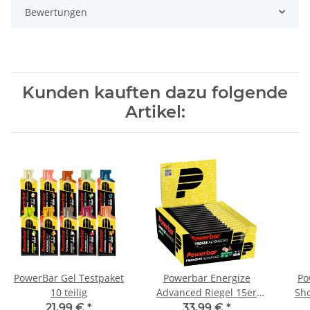
Bewertungen
Kunden kauften dazu folgende
Artikel:
PowerBar Gel Testpaket
Powerbar Energize
Po
10 teilig
Advanced Riegel 15er
Sho
Box Gemischt
21,99 €
*
33,99 €
*