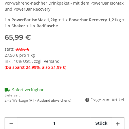
Vor-während-nachher Drinkpaket - mit dem PowerBar IsoMax
und PowerBar Recovery
1 x PowerBar IsoMax 1,2kg + 1 x Powerbar Recovery 1,21kg +
1 x Shaker + 1 x Radflasche
65,99 €
statt
:
87,98 €
27,50 € pro 1 kg
inkl. 10% USt. , zzgl.
Versand
(Du sparst
24.99%
, also
21,99 €
)
Sofort verfügbar
Lieferzeit:
Frage zum Artikel
2 - 3 Werktage
(AT - Ausland abweichend)
Stück