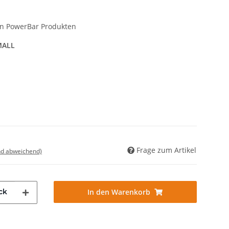
en PowerBar Produkten
MALL
Frage zum Artikel
nd abweichend)
ck
In den Warenkorb