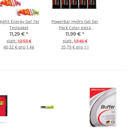
High5 Energy Gel 7er
PowerBar Hydro Gel 5er
Testpaket
Pack Cola+ extra
Koffein
11,29 €
*
11,99 €
*
statt
:
12,53 €
statt
:
13,45 €
40,32 € pro 1 kg
35,79 € pro 1 l