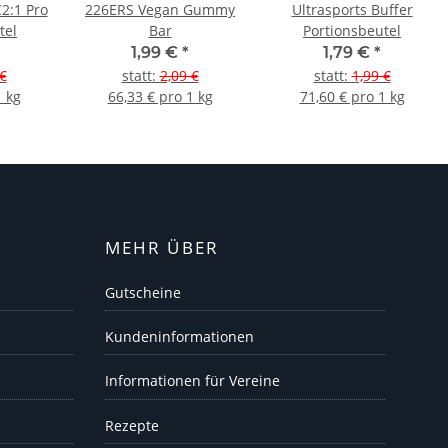
C2:1 Pro
226ERS Vegan Gummy
Ultrasports Buffer
tel
Bar
Portionsbeutel
1,99 €
*
1,79 €
*
€
statt
:
2,09 €
statt
:
1,99 €
1 kg
66,33 € pro 1 kg
71,60 € pro 1 kg
MEHR ÜBER
Gutscheine
Kundeninformationen
Informationen für Vereine
Rezepte