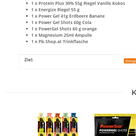
1 x Protein Plus 30% 55g Riegel Vanille Kokos
1 x Energize Riegel 55 g
1 x Power Gel 41g Erdbeere Banane
1 x Power Gel Shots 60g Cola
1 x PowerGel Shots 60 g orange
1 x Magnesium 25ml Ampulle
1 x Pb-Shop.at Trinkflasche
Produkteigenschaft
Wert
Ziel:
Energi
K