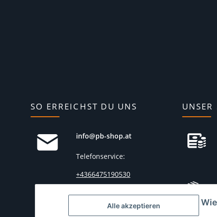
SO ERREICHST DU UNS
UNSER 
info@pb-shop.at
Telefonservice:
+4366475190530
(
Mo.-Fr. von 10:00 bis
Wie
15:00 Uhr)
Alle akzeptieren