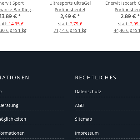
nervit Sport
Ultrasports ultraGel
Enervit Isocarb 
mance Bar Riegel
Portionsbeutel
Portionsbeu
30g) 5er Pack
13,89 €
*
2,49 €
*
2,89 €
*
tatt
:
14,95 €
statt
:
2,79 €
statt
:
2,99 
30 € pro 1 kg
71,14 € pro 1 kg
44,46 € pro 
MATIONEN
RECHTLICHES
o
Datenschutz
 Beratung
AGB
öglichkeiten
Sitemap
formationen
Impressum