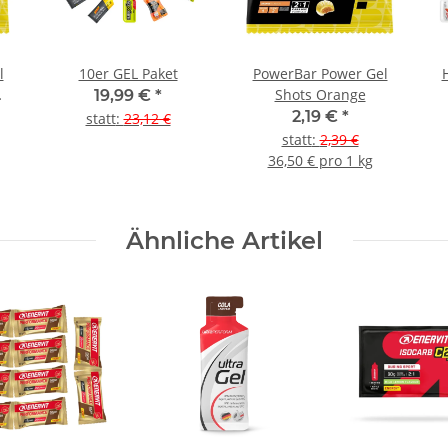
l
10er GEL Paket
PowerBar Power Gel
Shots Orange
19,99 €
*
2,19 €
*
statt
:
23,12 €
statt
:
2,39 €
36,50 € pro 1 kg
Ähnliche Artikel