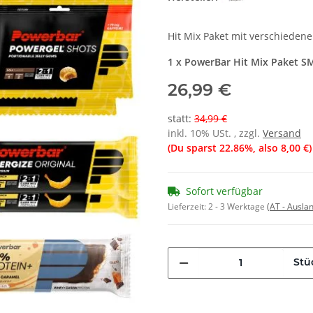
Hit Mix Paket mit verschieden
1 x PowerBar Hit Mix Paket S
26,99 €
statt
:
34,99 €
inkl. 10% USt. , zzgl.
Versand
(Du sparst
22.86%
, also
8,00 €
)
Sofort verfügbar
Lieferzeit:
2 - 3 Werktage
(AT - Ausla
Stü