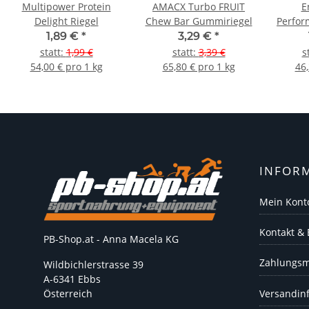
Multipower Protein
AMACX Turbo FRUIT
E
Delight Riegel
Chew Bar Gummiriegel
Perfor
(2x
1,89 €
*
3,29 €
*
statt
:
1,99 €
statt
:
3,39 €
s
54,00 € pro 1 kg
65,80 € pro 1 kg
46,
INFOR
Mein Kont
Kontakt &
PB-Shop.at - Anna Macela KG
Zahlungsm
Wildbichlerstrasse 39
A-6341 Ebbs
Versandin
Österreich