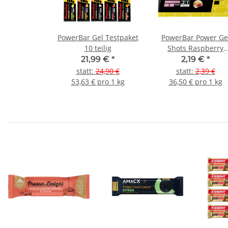
PowerBar Gel Testpaket
PowerBar Power Ge
10 teilig
Shots Raspberry
(Himbeere)
21,99 €
*
2,19 €
*
statt
:
24,90 €
statt
:
2,39 €
53,63 € pro 1 kg
36,50 € pro 1 kg