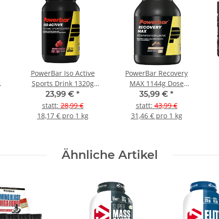
PowerBar Iso Active
PowerBar Recovery
Sports Drink 1320g
MAX 1144g Dose
)
Dose Red Fruit
Chocolate
23,99 €
*
35,99 €
*
statt
:
28,99 €
statt
:
43,99 €
18,17 € pro 1 kg
31,46 € pro 1 kg
Ähnliche Artikel