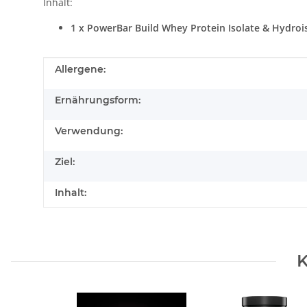
Inhalt:
1 x PowerBar Build Whey Protein Isolate & Hydroi
Produkteigenschaft
Wert
Allergene:
Ernährungsform:
Verwendung:
Ziel:
Inhalt:
K