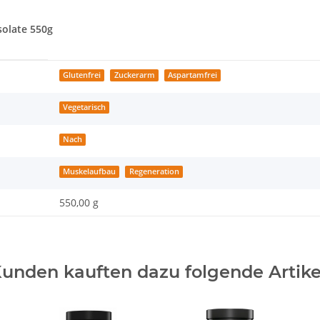
solate 550g
Glutenfrei
Zuckerarm
Aspartamfrei
Vegetarisch
Nach
Muskelaufbau
Regeneration
550,00 g
unden kauften dazu folgende Artike