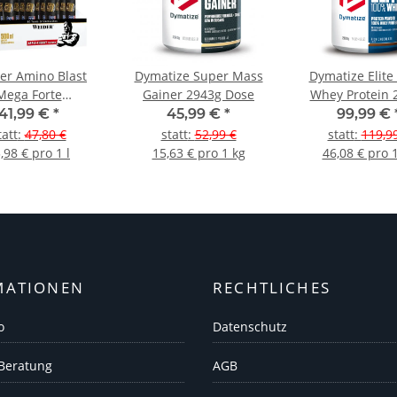
er Amino Blast
Dymatize Super Mass
Dymatize Elite
Mega Forte
Gainer 2943g Dose
Whey Protein 
mpulle 20er Pack
Dose
41,99 €
*
45,99 €
*
99,99 €
tatt
:
47,80 €
statt
:
52,99 €
statt
:
119,9
,98 € pro 1 l
15,63 € pro 1 kg
46,08 € pro 
MATIONEN
RECHTLICHES
o
Datenschutz
 Beratung
AGB