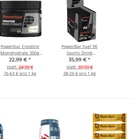
Powerbar Creatine
PowerBar Fuel 90
Monohydrate 300g
Sports Drink
Pulverdose
Portionsbeutel 10er Box
22,99 €
*
35,99 €
*
gemischt
statt
:
24,99 €
statt
:
39,99 €
76,63 € pro 1 kg
38,29 € pro 1 kg