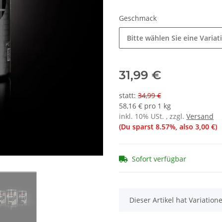
Geschmack
Bitte wählen Sie eine Variat
31,99 €
statt
:
34,99 €
58,16 € pro 1 kg
inkl. 10% USt. , zzgl.
Versand
(Du sparst
8.57%
, also
3,00 €
)
Sofort verfügbar
x
Dieser Artikel hat Variatio