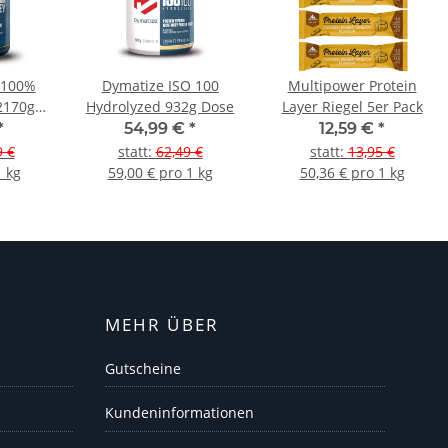
 100%
Dymatize ISO 100
Multipower Protein
2170g
Hydrolyzed 932g Dose
Layer Riegel 5er Pack
*
54,99 €
*
12,59 €
*
9 €
statt
:
62,49 €
statt
:
13,95 €
1 kg
59,00 € pro 1 kg
50,36 € pro 1 kg
MEHR ÜBER
Gutscheine
Kundeninformationen