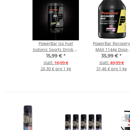
PowerBar Iso Fuel
PowerBar Recovery
Isotonic Sports Drink 30
MAX 1144g Dose
Dose
Rasberry (Himbeere
15,99 €
*
35,99 €
*
statt
:
16,99 €
statt
:
43,99 €
26,30 € pro 1 kg
31,46 € pro 1 kg