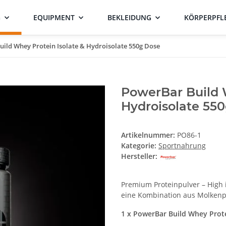
G
EQUIPMENT
BEKLEIDUNG
KÖRPERPFL
ild Whey Protein Isolate & Hydroisolate 550g Dose
PowerBar Build 
Hydroisolate 55
Artikelnummer:
PO86-1
Kategorie:
Sportnahrung
Hersteller:
Premium Proteinpulver – High 
eine Kombination aus Molkenpr
1 x PowerBar Build Whey Prote