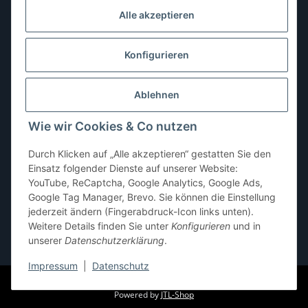
Dienstag:
10:00–13:00, 14:00–16:00 Uhr
Alle akzeptieren
Mittwoch:
10:00–13:00 Uhr
Donnerstag:
10:00–13:00 Uhr
Konfigurieren
Freitag:
10:00–13:00, 14:00–18:00 Uhr
Ablehnen
Samstag:
10:00–12:00 Uhr
Wie wir Cookies & Co nutzen
Sonntag:
geschlossen
Durch Klicken auf „Alle akzeptieren“ gestatten Sie den
Einsatz folgender Dienste auf unserer Website:
YouTube, ReCaptcha, Google Analytics, Google Ads,
Google Tag Manager, Brevo. Sie können die Einstellung
jederzeit ändern (Fingerabdruck-Icon links unten).
Weitere Details finden Sie unter
Konfigurieren
und in
unserer
Datenschutzerklärung
.
* Alle Preise inkl. gesetzlicher USt., zzgl.
Versand
Impressum
|
Datenschutz
© pb-shop.at
Powered by
JTL-Shop