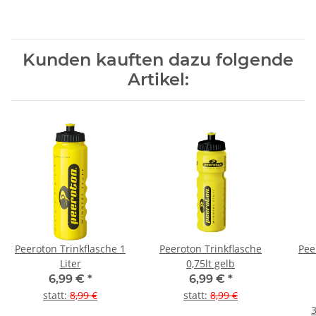
Kunden kauften dazu folgende
Artikel:
Peeroton Trinkflasche 1
Peeroton Trinkflasche
Pee
Liter
0,75lt gelb
6,99 €
*
6,99 €
*
statt
:
8,99 €
statt
:
8,99 €
3