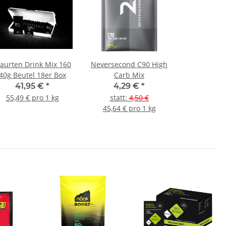
aurten Drink Mix 160
Neversecond C90 High
40g Beutel 18er Box
Carb Mix
41,95 €
*
4,29 €
*
55,49 € pro 1 kg
statt
:
4,50 €
45,64 € pro 1 kg