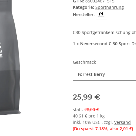
GTIN:
850024671515
Kategorie:
Sportnahrung
Hersteller:
C30 Sportgetränkemischung oh
1 x Neversecond C 30 Sport Dr
Geschmack
Forrest Berry
25,99 €
statt
:
28,00 €
40,61 € pro 1 kg
inkl. 10% USt. , zzgl.
Versand
(Du sparst
7.18%
, also
2,01 €
)