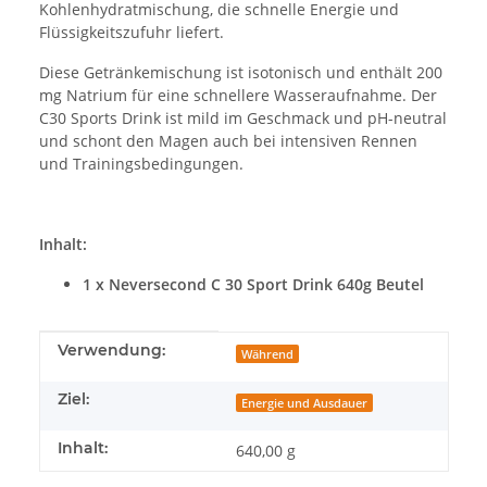
Kohlenhydratmischung, die schnelle Energie und
Flüssigkeitszufuhr liefert.
Diese Getränkemischung ist isotonisch und enthält 200
mg Natrium für eine schnellere Wasseraufnahme. Der
C30 Sports Drink ist mild im Geschmack und pH-neutral
und schont den Magen auch bei intensiven Rennen
und Trainingsbedingungen.
Inhalt:
1 x Neversecond C 30 Sport Drink 640g Beutel
Produkteigenschaft
Wert
Verwendung:
Während
Ziel:
Energie und Ausdauer
Inhalt:
640,00 g