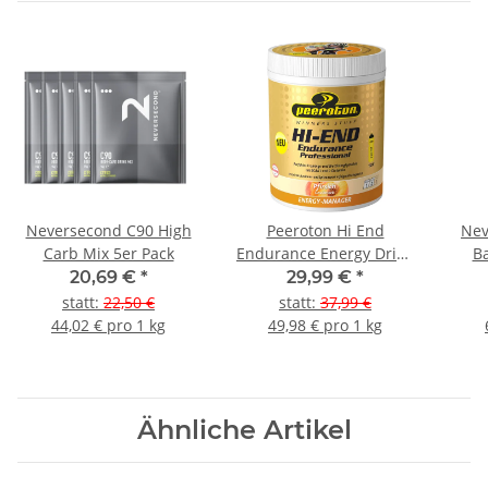
Neversecond C90 High
Peeroton Hi End
Nev
Carb Mix 5er Pack
Endurance Energy Drink
Ba
600g Dose Pfirsich
20,69 €
*
29,99 €
*
statt
:
22,50 €
statt
:
37,99 €
44,02 € pro 1 kg
49,98 € pro 1 kg
Ähnliche Artikel