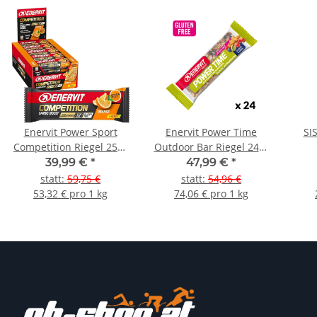
Enervit Power Sport
Enervit Power Time
SI
Competition Riegel 25er
Outdoor Bar Riegel 24er
Box Orange
Box
39,99 €
*
47,99 €
*
statt
:
59,75 €
statt
:
54,96 €
53,32 € pro 1 kg
74,06 € pro 1 kg