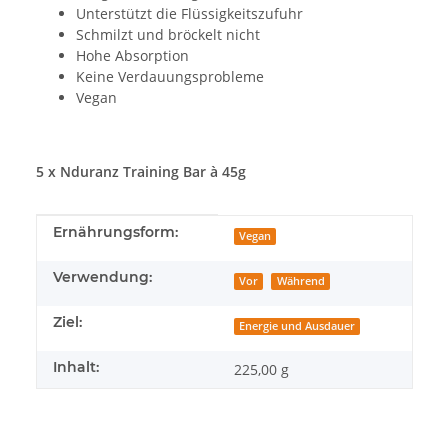
Unterstützt die Flüssigkeitszufuhr
Schmilzt und bröckelt nicht
Hohe Absorption
Keine Verdauungsprobleme
Vegan
5 x Nduranz Training Bar à 45g
Produkteigenschaft
Wert
Ernährungsform:
Vegan
Verwendung:
Vor
Während
Ziel:
Energie und Ausdauer
Inhalt:
225,00 g