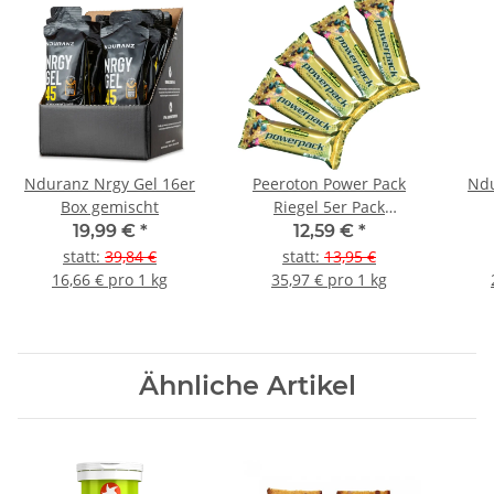
Nduranz Nrgy Gel 16er
Peeroton Power Pack
Ndu
Box gemischt
Riegel 5er Pack
Chocolate Split
19,99 €
*
12,59 €
*
statt
:
39,84 €
statt
:
13,95 €
16,66 € pro 1 kg
35,97 € pro 1 kg
Ähnliche Artikel