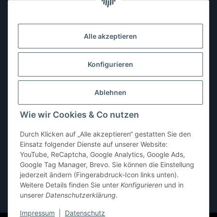
Montag:
10:00–13:00, 14:00–18:00 Uhr
Dienstag:
10:00–13:00, 14:00–16:00 Uhr
Alle akzeptieren
Mittwoch:
10:00–13:00 Uhr
Donnerstag:
10:00–13:00 Uhr
Konfigurieren
Freitag:
10:00–13:00, 14:00–18:00 Uhr
Ablehnen
Samstag:
10:00–12:00 Uhr
Wie wir Cookies & Co nutzen
Sonntag:
geschlossen
Durch Klicken auf „Alle akzeptieren“ gestatten Sie den
Einsatz folgender Dienste auf unserer Website:
YouTube, ReCaptcha, Google Analytics, Google Ads,
Google Tag Manager, Brevo. Sie können die Einstellung
jederzeit ändern (Fingerabdruck-Icon links unten).
Weitere Details finden Sie unter
Konfigurieren
und in
unserer
Datenschutzerklärung
.
* Alle Preise inkl. gesetzlicher USt., zzgl.
Versand
Impressum
|
Datenschutz