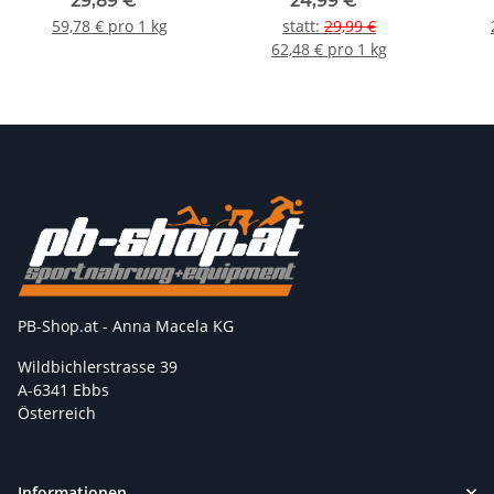
29,89 €
*
24,99 €
*
Beutel
59,78 € pro 1 kg
statt
:
29,99 €
62,48 € pro 1 kg
PB-Shop.at - Anna Macela KG
Wildbichlerstrasse 39
A-6341 Ebbs
Österreich
Informationen