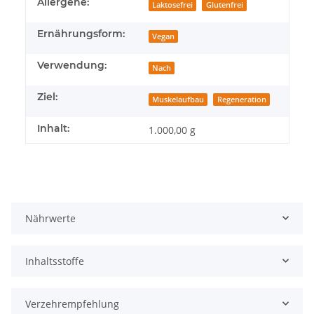
Produkteigenschaft
Wert
Allergene:
Laktosefrei
Glutenfrei
Ernährungsform:
Vegan
Verwendung:
Nach
Ziel:
Muskelaufbau
Regeneration
Inhalt:
1.000,00 g
Nährwerte
Inhaltsstoffe
Verzehrempfehlung