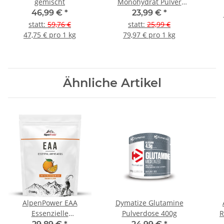
gemischt
Monohydrat Pulver
Creapure 300g Dose
46,99 €
*
23,99 €
*
statt
:
59,76 €
statt
:
25,99 €
47,75 € pro 1 kg
79,97 € pro 1 kg
Ähnliche Artikel
AlpenPower EAA
Dymatize Glutamine
Essenzielle
Pulverdose 400g
R
Aminosäuren 500g