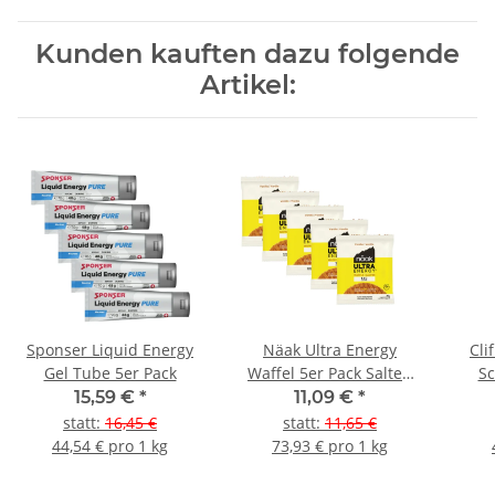
Kunden kauften dazu folgende
Artikel:
Sponser Liquid Energy
Näak Ultra Energy
Cli
Gel Tube 5er Pack
Waffel 5er Pack Salted
S
Caramel
15,59 €
*
11,09 €
*
statt
:
16,45 €
statt
:
11,65 €
44,54 € pro 1 kg
73,93 € pro 1 kg