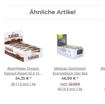
Ähnliche Artikel
AlpenPower Organic
Melasan Sportriegel
Me
Flapjack Riegel 60 g 15er
Energieblock 18er Box
Box
34,35 €
*
46,99 €
*
38,17 € pro 1 kg
statt
:
52,20 €
40,16 € pro 1 kg