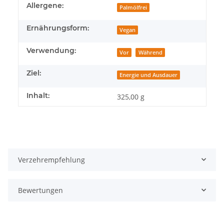
Produkteigenschaft
Wert
Allergene:
Palmölfrei
Ernährungsform:
Vegan
Verwendung:
Vor
Während
Ziel:
Energie und Ausdauer
Inhalt:
325,00 g
Verzehrempfehlung
Bewertungen