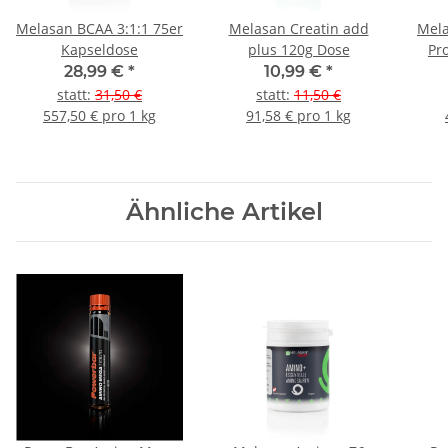
Melasan BCAA 3:1:1 75er
Melasan Creatin add
Mela
Kapseldose
plus 120g Dose
Pr
6
28,99 €
*
10,99 €
*
statt
:
31,50 €
statt
:
11,50 €
557,50 € pro 1 kg
91,58 € pro 1 kg
Ähnliche Artikel