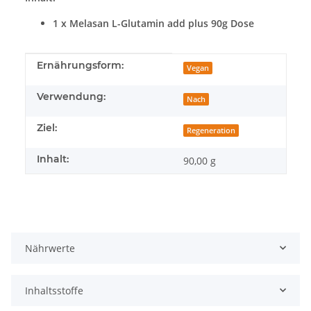
1 x Melasan L-Glutamin add plus 90g Dose
Produkteigenschaft
Wert
Ernährungsform:
Vegan
Verwendung:
Nach
Ziel:
Regeneration
Inhalt:
90,00 g
Nährwerte
Inhaltsstoffe