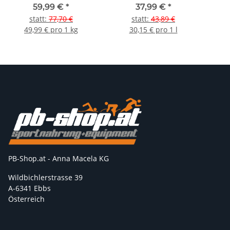
59,99 €
*
37,99 €
*
statt
:
77,70 €
statt
:
43,89 €
49,99 € pro 1 kg
30,15 € pro 1 l
PB-Shop.at - Anna Macela KG
Wildbichlerstrasse 39
A-6341 Ebbs
Österreich