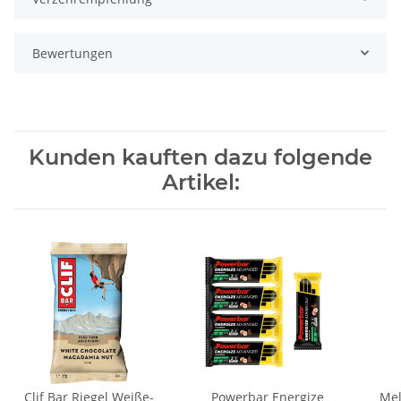
Bewertungen
Kunden kauften dazu folgende
Artikel:
Clif Bar Riegel Weiße-
Powerbar Energize
Mel