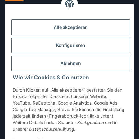
Montag:
10:00–13:00, 14:00–18:00 Uhr
Dienstag:
10:00–13:00, 14:00–16:00 Uhr
Alle akzeptieren
Mittwoch:
10:00–13:00 Uhr
Donnerstag:
10:00–13:00 Uhr
Konfigurieren
Freitag:
10:00–13:00, 14:00–18:00 Uhr
Ablehnen
Samstag:
10:00–12:00 Uhr
Wie wir Cookies & Co nutzen
Sonntag:
geschlossen
Durch Klicken auf „Alle akzeptieren“ gestatten Sie den
Einsatz folgender Dienste auf unserer Website:
YouTube, ReCaptcha, Google Analytics, Google Ads,
Google Tag Manager, Brevo. Sie können die Einstellung
jederzeit ändern (Fingerabdruck-Icon links unten).
Weitere Details finden Sie unter
Konfigurieren
und in
unserer
Datenschutzerklärung
.
* Alle Preise inkl. gesetzlicher USt., zzgl.
Versand