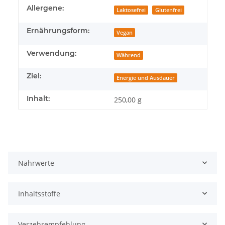
Produkteigenschaft
Wert
Allergene:
Laktosefrei
Glutenfrei
Ernährungsform:
Vegan
Verwendung:
Während
Ziel:
Energie und Ausdauer
Inhalt:
250,00 g
Nährwerte
Inhaltsstoffe
Verzehrempfehlung