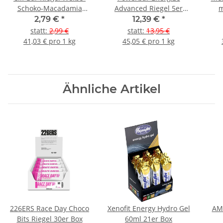
Schoko-Macadamia
Advanced Riegel 5er
m
(White Chocolate
Pack Raspberry
K
2,79 €
*
12,39 €
*
Macadamia)
(Himbeer)
statt
:
2,99 €
statt
:
13,95 €
41,03 € pro 1 kg
45,05 € pro 1 kg
Ähnliche Artikel
226ERS Race Day Choco
Xenofit Energy Hydro Gel
AMA
Bits Riegel 30er Box
60ml 21er Box